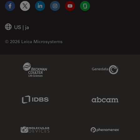
Facebook
X
LinkedIn
Instagram
YouTube
Glassdoor
US
|
ja
© 2026 Leica Microsystems
Beckman Coulter Link
Genedata Link
IDBS Link
Abcam Limited
Molecular Devices Link
Phenomenex L