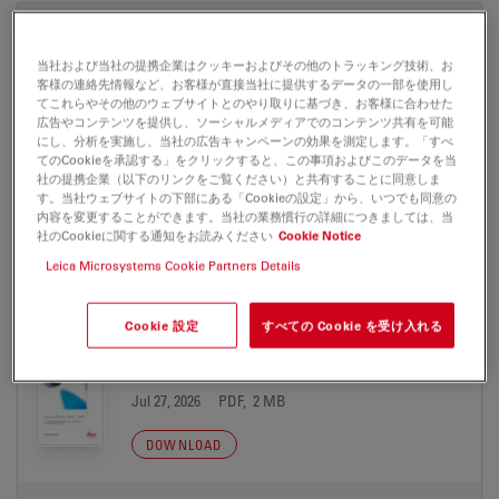
BROCHURE OR FLYER
当社および当社の提携企業はクッキーおよびその他のトラッキング技術、お
客様の連絡先情報など、お客様が直接当社に提供するデータの一部を使用し
Leica SFL100-7000-Brochure de
てこれらやその他のウェブサイトとのやり取りに基づき、お客様に合わせた
Jul 27, 2026
PDF, 2 MB
広告やコンテンツを提供し、ソーシャルメディアでのコンテンツ共有を可能
にし、分析を実施し、当社の広告キャンペーンの効果を測定します。「すべ
てのCookieを承認する」をクリックすると、この事項およびこのデータを当
DOWNLOAD
社の提携企業（以下のリンクをご覧ください）と共有することに同意しま
す。当社ウェブサイトの下部にある「Cookieの設定」から、いつでも同意の
内容を変更することができます。当社の業務慣行の詳細につきましては、当
Leica SFL100-7000-Brochure en
社のCookieに関する通知をお読みください
Cookie Notice
Jul 27, 2026
PDF, 2 MB
Leica Microsystems Cookie Partners Details
DOWNLOAD
Cookie 設定
すべての Cookie を受け入れる
Leica SFL100-7000-Brochure es
Jul 27, 2026
PDF, 2 MB
DOWNLOAD