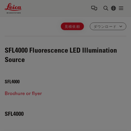
Leica Microsystems Logo
Togg
検索用語を
見積依頼
ダウンロード
SFL4000
Fluorescence LED Illumination
Source
SFL4000
Brochure or flyer
SFL4000