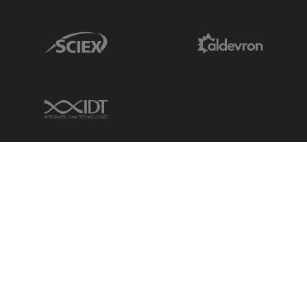
Sciex Link
Aldevron Link
IDT Link