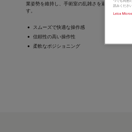
つでも同意の
業姿勢を維持し、手術室の乱雑さを避けることが
読みくださ
す。
Leica Micro
スムーズで快適な操作感
信頼性の高い操作性
柔軟なポジショニング