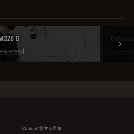
M320 D
EnFocu
手術用顕微鏡
手術用顕微鏡
Cookieに関する通知