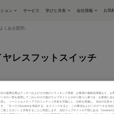
お気
ーション
サービス
学びと共有
会社情報
（よくある質問）
ワイヤレスフットスイッチ
、ワークフ
当社の提携企業はクッキーおよびその他のトラッキング技術、お客様の連絡先情報など、お
データの一部を使用してこれらやその他のウェブサイトとのやり取りに基づき、お客様に合
提供し、ソーシャルメディアでのコンテンツ共有を可能にし、分析を実施し、当社の広告キ
じめプロ
す。「すべてのCookieを承認する」をクリックすると、この事項およびこのデータを当
快適な作
ご覧ください）と共有することに同意します。当社ウェブサイトの下部にある「Cookie