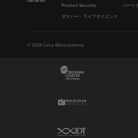
Product Security
パート
ダナハー・ライフサイエンス
© 2026 Leica Microsystems
Beckman Coulter Link
Molecular Devices Link
IDT Link