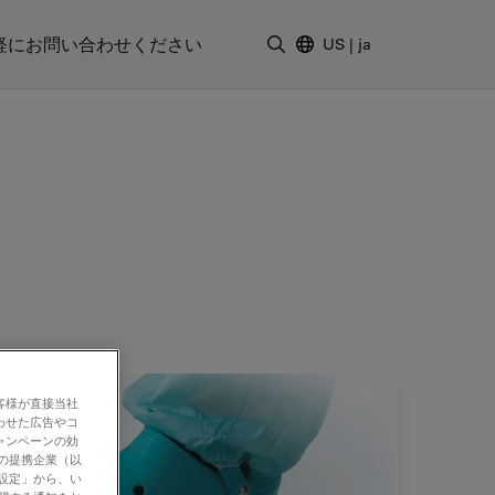
軽にお問い合わせください
US
|
ja
検索用語を入力
客様が直接当社
わせた広告やコ
ャンペーンの効
社の提携企業（以
の設定」から、い