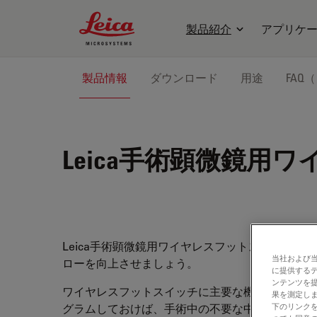
Leica Microsystems Logo
製品紹介
アプリケ
製品情報
ダウンロード
用途
FAQ
Leica手術顕微鏡用
Leica手術顕微鏡用ワイヤレスフットスイッチで
当社および
ローを向上させましょう。
に提供する
ンテンツを
ワイヤレスフットスイッチに主要な機能をあらか
果を測定しま
グラムしておけば、手術中の不要な中断を避け、
下のリンクを