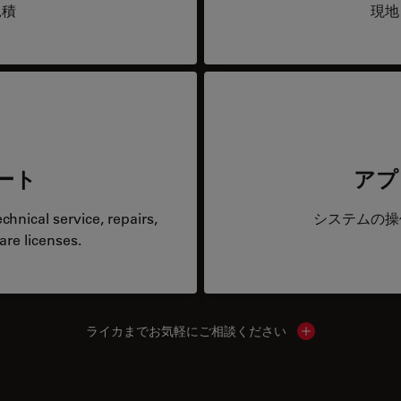
見積
現地
ート
アプ
hnical service, repairs,
システムの操
are licenses.
ライカまでお気軽にご相談ください
Show local cont