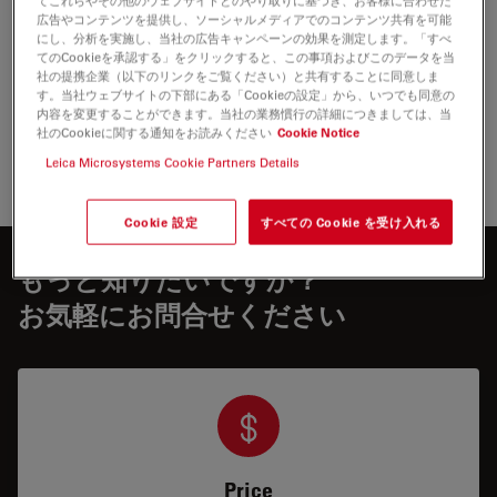
ワイヤレスフットスイッチは手術中のワークフローの
Show answer
広告やコンテンツを提供し、ソーシャルメディアでのコンテンツ共有を可能
効率と快適性をどのように向上させますか？
にし、分析を実施し、当社の広告キャンペーンの効果を測定します。「すべ
てのCookieを承認する」をクリックすると、この事項およびこのデータを当
社の提携企業（以下のリンクをご覧ください）と共有することに同意しま
このフットスイッチの一般的な使用例は？
す。当社ウェブサイトの下部にある「Cookieの設定」から、いつでも同意の
Show answer
内容を変更することができます。当社の業務慣行の詳細につきましては、当
社のCookieに関する通知をお読みください
Cookie Notice
ハンズフリー操作の利点は何ですか？
Show answer
Leica Microsystems Cookie Partners Details
Cookie 設定
すべての Cookie を受け入れる
もっと知りたいですか？
お気軽にお問合せください
Price