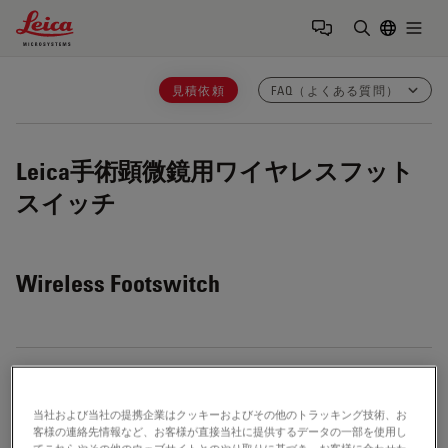
Leica Microsystems Logo
Togg
検索用語を
見積依頼
FAQ（よくある質問）
Leica手術顕微鏡用ワイヤレスフット
スイッチ
Wireless Footswitch
手術用顕微鏡でワイヤレスフットスイッチを使用する
Show answer
主なメリットは何ですか？
当社および当社の提携企業はクッキーおよびその他のトラッキング技術、お
客様の連絡先情報など、お客様が直接当社に提供するデータの一部を使用し
てこれらやその他のウェブサイトとのやり取りに基づき、お客様に合わせた