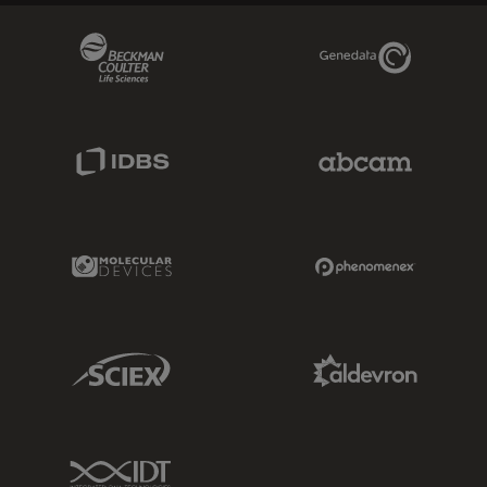
Beckman Coulter Link
Genedata Link
IDBS Link
Abcam Limited
Molecular Devices Link
Phenomenex L
Sciex Link
Aldevron Link
IDT Link