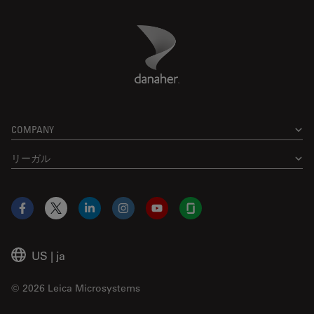
Danaher Logo
Footer
COMPANY
リーガル
Facebook
X
LinkedIn
Instagram
YouTube
Glassdoor
US
|
ja
© 2026 Leica Microsystems