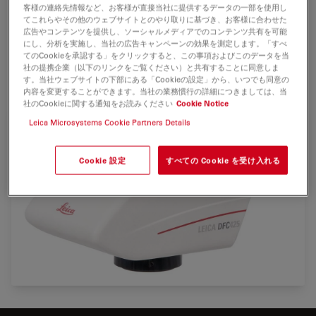
最高45fpsの高速キャプチャーで、クリアな映像をリ
客様の連絡先情報など、お客様が直接当社に提供するデータの一部を使用し
アルタイム描画できます。
てこれらやその他のウェブサイトとのやり取りに基づき、お客様に合わせた
広告やコンテンツを提供し、ソーシャルメディアでのコンテンツ共有を可能
顕微鏡からの情報をカメラ内でデジタル化。転送に伴
にし、分析を実施し、当社の広告キャンペーンの効果を測定します。「すべ
うノイズの発生を防ぐ事で、より忠実に画像情報を再
てのCookieを承認する」をクリックすると、この事項およびこのデータを当
社の提携企業（以下のリンクをご覧ください）と共有することに同意しま
現します。
す。当社ウェブサイトの下部にある「Cookieの設定」から、いつでも同意の
内容を変更することができます。当社の業務慣行の詳細につきましては、当
社のCookieに関する通知をお読みください
Cookie Notice
Leica Microsystems Cookie Partners Details
Cookie 設定
すべての Cookie を受け入れる