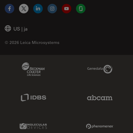
Facebook
X
LinkedIn
Instagram
YouTube
Glassdoor
US
|
ja
© 2026 Leica Microsystems
Beckman Coulter Link
Genedata Link
IDBS Link
Abcam Limited
Molecular Devices Link
Phenomenex L