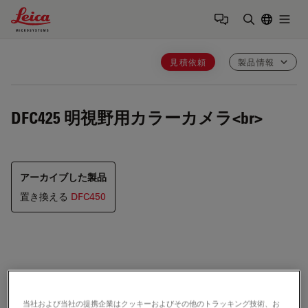
Leica Microsystems Logo
Togg
検索用語を
見積依頼
製品情報
DFC425
明視野用カラーカメラ<br>
アーカイブした製品
置き換える
DFC450
500万画素のCCDを搭載。
当社および当社の提携企業はクッキーおよびその他のトラッキング技術、お