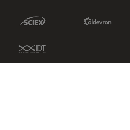
Sciex Link
Aldevron Link
IDT Link