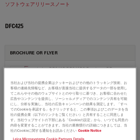
ソフトウェアリリースノート
DFC425
BROCHURE OR FLYER
Leica DFC425 DFC425C Brochure DE
Jul 27, 2026
PDF, 267 KB
当社および当社の提携企業はクッキーおよびその他のトラッキング技術、お
客様の連絡先情報など、お客様が直接当社に提供するデータの一部を使用し
DOWNLOAD
てこれらやその他のウェブサイトとのやり取りに基づき、お客様に合わせた
広告やコンテンツを提供し、ソーシャルメディアでのコンテンツ共有を可能
にし、分析を実施し、当社の広告キャンペーンの効果を測定します。「すべ
Leica DFC425 DFC425C Brochure EN
てのCookieを承認する」をクリックすると、この事項およびこのデータを当
社の提携企業（以下のリンクをご覧ください）と共有することに同意しま
Jul 27, 2026
PDF, 265 KB
す。当社ウェブサイトの下部にある「Cookieの設定」から、いつでも同意の
内容を変更することができます。当社の業務慣行の詳細につきましては、当
DOWNLOAD
社のCookieに関する通知をお読みください
Cookie Notice
Leica Microsystems Cookie Partners Details