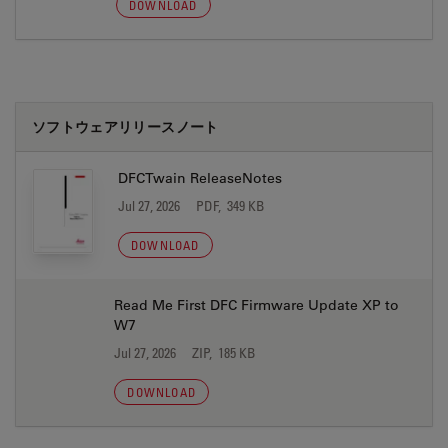
DOWNLOAD
ソフトウェアリリースノート
DFCTwain ReleaseNotes
Jul 27, 2026
PDF, 349 KB
DOWNLOAD
Read Me First DFC Firmware Update XP to
W7
Jul 27, 2026
ZIP, 185 KB
DOWNLOAD