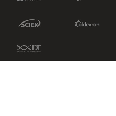
Sciex Link
Aldevron Link
IDT Link