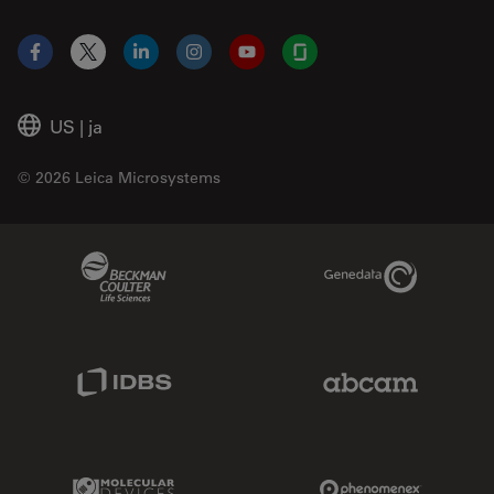
Facebook
X
LinkedIn
Instagram
YouTube
Glassdoor
US
|
ja
© 2026 Leica Microsystems
Beckman Coulter Link
Genedata Link
IDBS Link
Abcam Limited
Molecular Devices Link
Phenomenex L