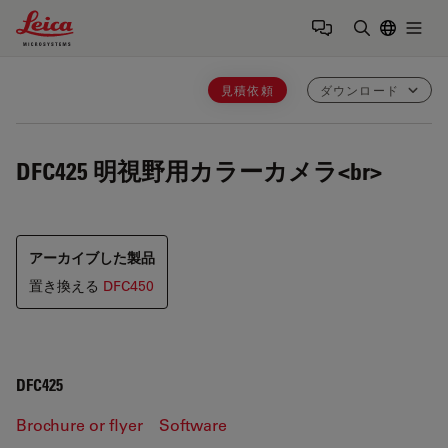
Leica Microsystems Logo
Togg
検索用語を
見積依頼
ダウンロード
DFC425
明視野用カラーカメラ<br>
アーカイブした製品
置き換える
DFC450
DFC425
Brochure or flyer
Software