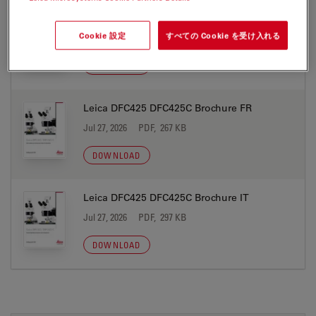
Leica DFC425 DFC425C Brochure ES
Cookie 設定
すべての Cookie を受け入れる
Jul 27, 2026
PDF, 267 KB
DOWNLOAD
Leica DFC425 DFC425C Brochure FR
Jul 27, 2026
PDF, 267 KB
DOWNLOAD
Leica DFC425 DFC425C Brochure IT
Jul 27, 2026
PDF, 297 KB
DOWNLOAD