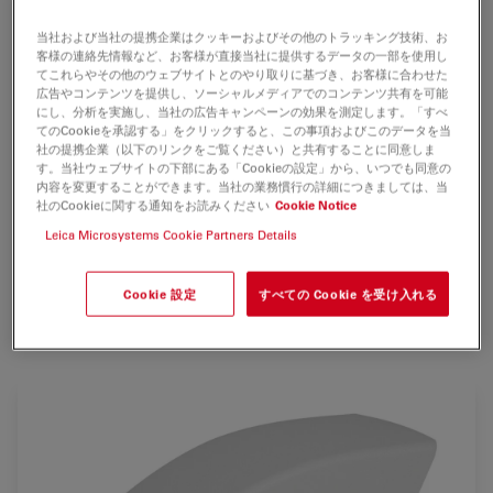
当社および当社の提携企業はクッキーおよびその他のトラッキング技術、お
高い色再現性が求められる明視野観察画像と、高感度が求
客様の連絡先情報など、お客様が直接当社に提供するデータの一部を使用し
てこれらやその他のウェブサイトとのやり取りに基づき、お客様に合わせた
められる暗視野観察、蛍光観察画像を 1 台のカメラで取
広告やコンテンツを提供し、ソーシャルメディアでのコンテンツ共有を可能
得したい、お探しではありませんか？
にし、分析を実施し、当社の広告キャンペーンの効果を測定します。「すべ
てのCookieを承認する」をクリックすると、この事項およびこのデータを当
社の提携企業（以下のリンクをご覧ください）と共有することに同意しま
ライカ DMC6200 カメラは、最小倍率でも最大倍率で
す。当社ウェブサイトの下部にある「Cookieの設定」から、いつでも同意の
も、わずかな色の違いをより忠実に再現した画像を提供し
内容を変更することができます。当社の業務慣行の詳細につきましては、当
ます。カメラが内蔵する最新の CMOS センサーは、画素
社のCookieに関する通知をお読みください
Cookie Notice
サイズ 5.86 µm の 230 万画素のセンサー解像度と、73
Leica Microsystems Cookie Partners Details
dB（4000:1）のダイナミックレンジを実現しています。
Cookie 設定
すべての Cookie を受け入れる
最先端のピクセルシフト技術により、最大 2,070 万画素の
画像解像度を達成します。