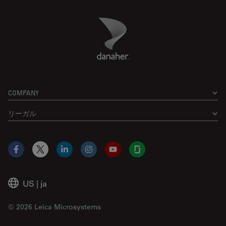
Danaher Logo
Footer
COMPANY
リーガル
Facebook
X
LinkedIn
Instagram
YouTube
Glassdoor
US
|
ja
© 2026 Leica Microsystems