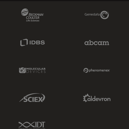
Beckman Coulter Link
Genedata Link
IDBS Link
Abcam Limited
Molecular Devices Link
Phenomenex L
Sciex Link
Aldevron Link
IDT Link