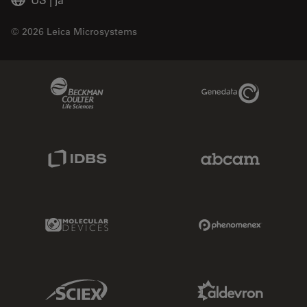
© 2026 Leica Microsystems
Beckman Coulter Link
Genedata Link
IDBS Link
Abcam Limited
Molecular Devices Link
Phenomenex L
Sciex Link
Aldevron Link