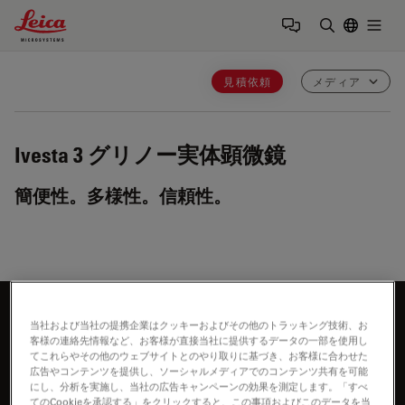
Leica Microsystems Logo
Togg
検索用語を
見積依頼
メディア
Ivesta 3
グリノー実体顕微鏡
簡便性。多様性。信頼性。
もっと知りたいですか？
当社および当社の提携企業はクッキーおよびその他のトラッキング技術、お
客様の連絡先情報など、お客様が直接当社に提供するデータの一部を使用し
お気軽にお問合せください
てこれらやその他のウェブサイトとのやり取りに基づき、お客様に合わせた
広告やコンテンツを提供し、ソーシャルメディアでのコンテンツ共有を可能
にし、分析を実施し、当社の広告キャンペーンの効果を測定します。「すべ
てのCookieを承認する」をクリックすると、この事項およびこのデータを当