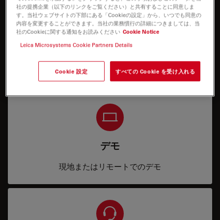
社の提携企業（以下のリンクをご覧ください）と共有することに同意しま
す。当社ウェブサイトの下部にある「Cookieの設定」から、いつでも同意の
内容を変更することができます。当社の業務慣行の詳細につきましては、当
社のCookieに関する通知をお読みください
Cookie Notice
Leica Microsystems Cookie Partners Details
Price
サービス内容および見積
Cookie 設定
すべての Cookie を受け入れる
デモ
現地またはリモートでのデモ