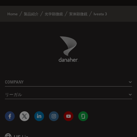
Home
製品紹介
光学顕微鏡
実体顕微鏡
Ivesta 3
Danaher Logo
Footer
COMPANY
リーガル
Facebook
X
LinkedIn
Instagram
YouTube
Glassdoor
US
|
ja