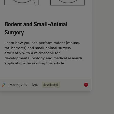
Rodent and Small-Animal
Surgery
Learn how you can perform rodent (mouse,
rat, hamster) and small-animal surgery
efficiently with a microscope for
developmental biology and medical research
applications by reading this article.
Mar 27, 2017
記事
実体顕微鏡
る：被写界深度
Rodent and Small-A