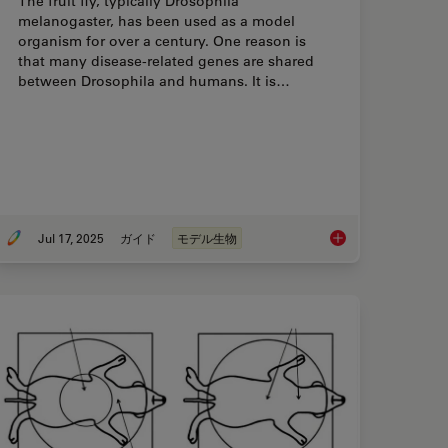
The fruit fly, typically Drosophila
melanogaster, has been used as a model
organism for over a century. One reason is
that many disease-related genes are shared
between Drosophila and humans. It is…
Jul 17, 2025
ガイド
モデル生物
urance Improvement Across Industries
A Guide to Using Mic