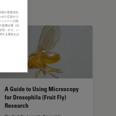
客様が直接当社
わせた広告やコ
ャンペーンの効
社の提携企業（以
の設定」から、い
に関する通知をお
A Guide to Using Microscopy
for Drosophila (Fruit Fly)
Research