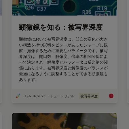
顕微鏡を知る：被写界深度
顕微鏡において被写界深度は、凹凸の変化が⼤き
い構造を持つ試料をピントがあったシャープに観
察・撮像するために重要なパラメータです。被写
界深度は、開⼝数、解像度、倍率の相関関係によ
って決定され、解像度とパラメータは反⽐例の関
係にあります。被写界深度と解像度のバランスが
最適になるように調整することができる顕微鏡も
あります。
Feb 04, 2025
チュートリアル
被写界深度
ーザーマイクロダイセクション
顕微鏡を知