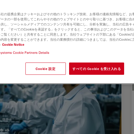
当社の提携企業はクッキーおよびその他のトラッキング技術、お客様の連絡先情報など、お
データの一部を使用してこれらやその他のウェブサイトとのやり取りに基づき、お客様に合
提供し、ソーシャルメディアでのコンテンツ共有を可能にし、分析を実施し、当社の広告キ
す。「すべてのCookieを承認する」をクリックすると、この事項およびこのデータを当
ご覧ください）と共有することに同意します。当社ウェブサイトの下部にある「Cookie
内容を変更することができます。当社の業務慣行の詳細につきましては、当社のCookie
い
Cookie Notice
systems Cookie Partners Details
Cookie 設定
すべての Cookie を受け入れる