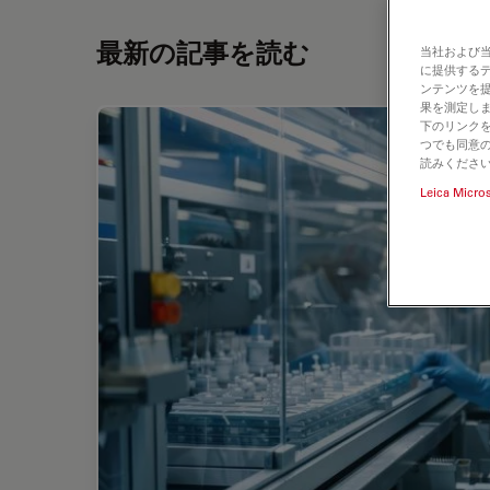
最新の記事を読む
当社および
に提供する
ンテンツを
果を測定しま
下のリンクを
つでも同意の
読みくださ
Leica Micro