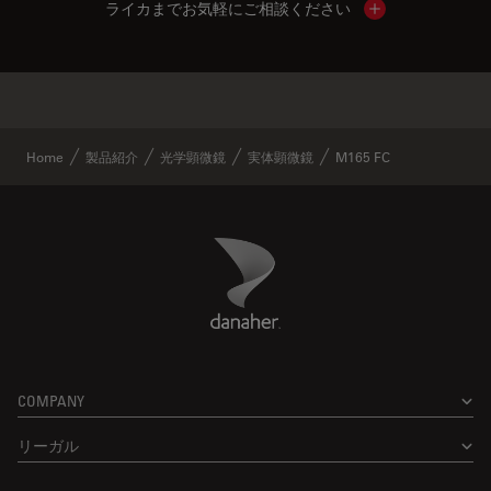
ライカまでお気軽にご相談ください
Show local cont
✕
類似製品
Home
製品紹介
光学顕微鏡
実体顕微鏡
M165 FC
Danaher Logo
Footer
COMPANY
リーガル