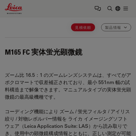
Leica Microsystems Logo
Togg
検索用語を
見積依頼
製品情報
M165 FC
実体蛍光顕微鏡
ズーム比 16.5：1 のズームレンズシステムは、すべてがア
ポクロマートで収差補正されており、最小 551nm 幅の試
料構造まで解像できます。マニュアルタイプの実体蛍光顕
微鏡の最高級機種です。
コーディング機能により ズーム / 蛍光フィルタ / アイリス
絞り / 対物レボルバー情報を ライカ イメージングソフト
ウェア（Leica Application Suite: LAS）から読み取りで
き、使用中の顕微鏡構成情報とともに、正しい測定が可能