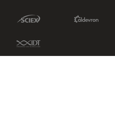
Sciex Link
Aldevron Link
IDT Link