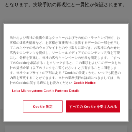
となります。実験手順の再現性と一貫性が保証されます。
当社および当社の提携企業はクッキーおよびその他のトラッキング技術、お
客様の連絡先情報など、お客様が直接当社に提供するデータの一部を使用し
てこれらやその他のウェブサイトとのやり取りに基づき、お客様に合わせた
広告やコンテンツを提供し、ソーシャルメディアでのコンテンツ共有を可能
にし、分析を実施し、当社の広告キャンペーンの効果を測定します。「すべ
てのCookieを承認する」をクリックすると、この事項およびこのデータを当
社の提携企業（以下のリンクをご覧ください）と共有することに同意しま
す。当社ウェブサイトの下部にある「Cookieの設定」から、いつでも同意の
内容を変更することができます。当社の業務慣行の詳細につきましては、当
社のCookieに関する通知をお読みください
Cookie Notice
Leica Microsystems Cookie Partners Details
Cookie 設定
すべての Cookie を受け入れる
主な特徴