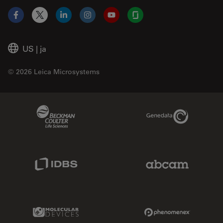
Facebook
X
LinkedIn
Instagram
YouTube
Glassdoor
US
|
ja
© 2026 Leica Microsystems
Beckman Coulter Link
Genedata Link
IDBS Link
Abcam Limited
Molecular Devices Link
Phenomenex L