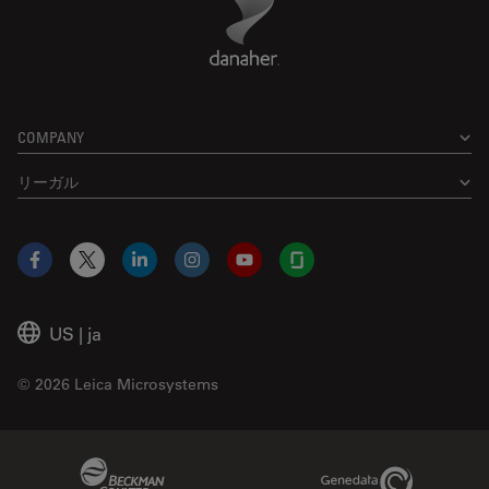
COMPANY
リーガル
Facebook
X
LinkedIn
Instagram
YouTube
Glassdoor
US
|
ja
© 2026 Leica Microsystems
Beckman Coulter Link
Genedata Link