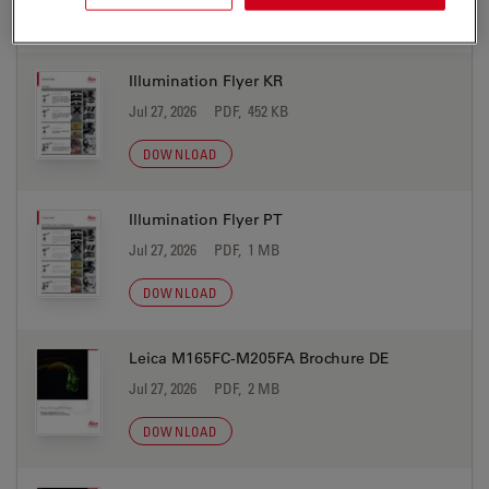
DOWNLOAD
Illumination Flyer KR
Jul 27, 2026
PDF, 452 KB
DOWNLOAD
Illumination Flyer PT
Jul 27, 2026
PDF, 1 MB
DOWNLOAD
Leica M165FC-M205FA Brochure DE
Jul 27, 2026
PDF, 2 MB
DOWNLOAD