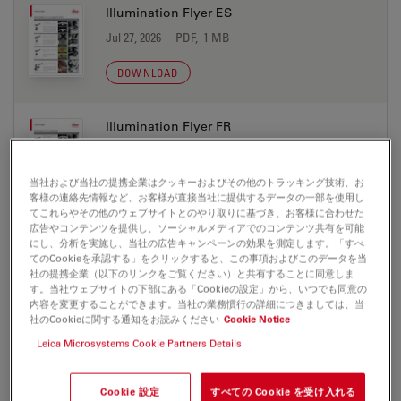
Illumination Flyer ES
Jul 27, 2026
PDF, 1 MB
DOWNLOAD
Illumination Flyer FR
Jul 27, 2026
PDF, 1 MB
当社および当社の提携企業はクッキーおよびその他のトラッキング技術、お
DOWNLOAD
客様の連絡先情報など、お客様が直接当社に提供するデータの一部を使用し
てこれらやその他のウェブサイトとのやり取りに基づき、お客様に合わせた
広告やコンテンツを提供し、ソーシャルメディアでのコンテンツ共有を可能
Illumination Flyer IT
にし、分析を実施し、当社の広告キャンペーンの効果を測定します。「すべ
てのCookieを承認する」をクリックすると、この事項およびこのデータを当
Jul 27, 2026
PDF, 1 MB
社の提携企業（以下のリンクをご覧ください）と共有することに同意しま
す。当社ウェブサイトの下部にある「Cookieの設定」から、いつでも同意の
DOWNLOAD
内容を変更することができます。当社の業務慣行の詳細につきましては、当
社のCookieに関する通知をお読みください
Cookie Notice
Leica Microsystems Cookie Partners Details
Illumination Flyer JP
Jul 27, 2026
PDF, 400 KB
Cookie 設定
すべての Cookie を受け入れる