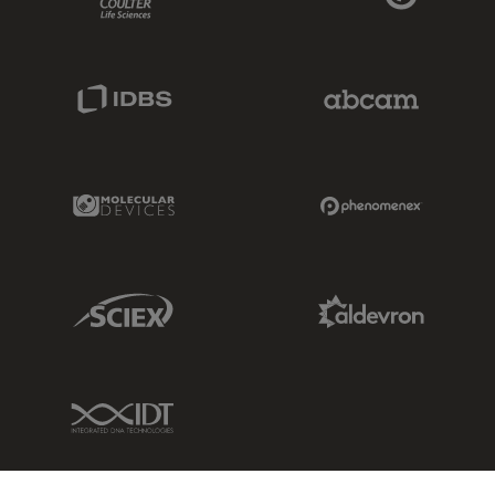
IDBS Link
Abcam Limited
Molecular Devices Link
Phenomenex L
Sciex Link
Aldevron Link
IDT Link