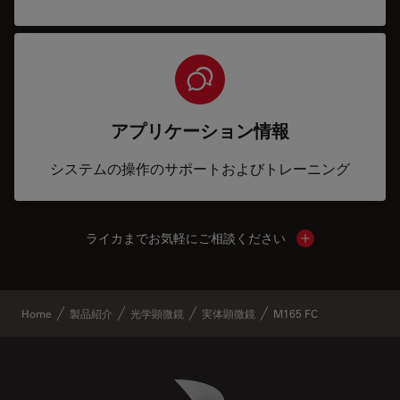
アプリケーション情報
システムの操作のサポートおよびトレーニング
ライカまでお気軽にご相談ください
Show local cont
Home
製品紹介
光学顕微鏡
実体顕微鏡
M165 FC
Danaher Logo
Footer