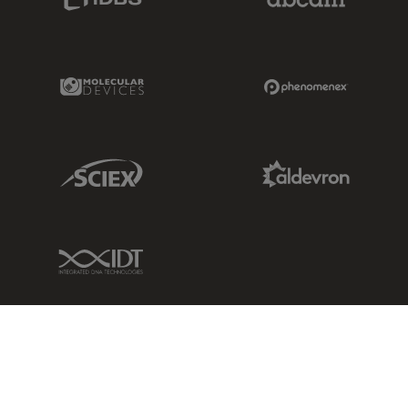
Molecular Devices Link
Phenomenex L
Sciex Link
Aldevron Link
IDT Link