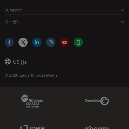
COMPANY
リーガル
Facebook
X
LinkedIn
Instagram
YouTube
Glassdoor
US
|
ja
© 2026 Leica Microsystems
Beckman Coulter Link
Genedata Link
IDBS Link
Abcam Limited