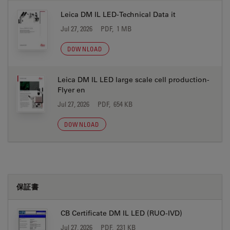
Leica DM IL LED-Technical Data it
Jul 27, 2026
PDF, 1 MB
DOWNLOAD
Leica DM IL LED large scale cell production-
Flyer en
Jul 27, 2026
PDF, 654 KB
DOWNLOAD
保証書
CB Certificate DM IL LED (RUO-IVD)
Jul 27, 2026
PDF, 231 KB