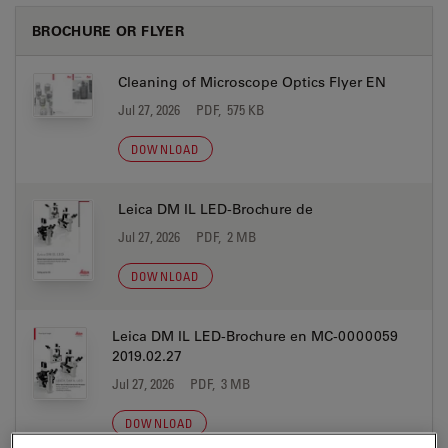
BROCHURE OR FLYER
Cleaning of Microscope Optics Flyer EN
Jul 27, 2026
PDF, 575 KB
DOWNLOAD
Leica DM IL LED-Brochure de
Jul 27, 2026
PDF, 2 MB
DOWNLOAD
Leica DM IL LED-Brochure en MC-0000059
2019.02.27
Jul 27, 2026
PDF, 3 MB
DOWNLOAD