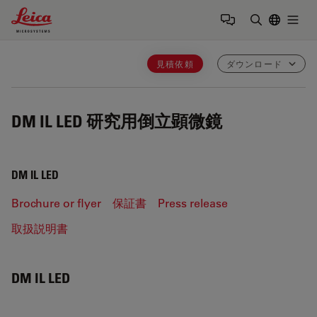
Leica Microsystems Logo
Togg
検索用語を
見積依頼
ダウンロード
DM IL LED
研究用倒立顕微鏡
DM IL LED
Brochure or flyer
保証書
Press release
取扱説明書
DM IL LED