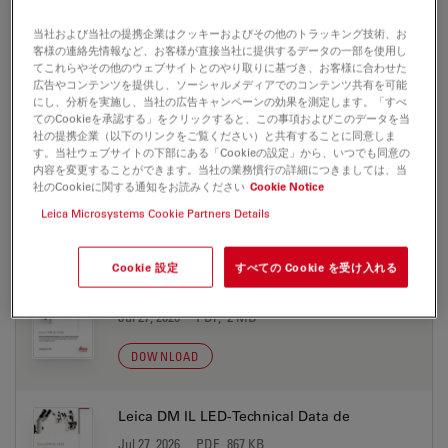
当社および当社の提携企業はクッキーおよびその他のトラッキング技術、お
Leica DM IL LED-Brochure es
客様の連絡先情報など、お客様が直接当社に提供するデータの一部を使用し
Jul 27, 2026
PDF, 2 MB
てこれらやその他のウェブサイトとのやり取りに基づき、お客様に合わせた
広告やコンテンツを提供し、ソーシャルメディアでのコンテンツ共有を可能
にし、分析を実施し、当社の広告キャンペーンの効果を測定します。「すべ
DOWNLOAD
てのCookieを承認する」をクリックすると、この事項およびこのデータを当
社の提携企業（以下のリンクをご覧ください）と共有することに同意しま
す。当社ウェブサイトの下部にある「Cookieの設定」から、いつでも同意の
Leica DM IL LED-Brochure fr
内容を変更することができます。当社の業務慣行の詳細につきましては、当
社のCookieに関する通知をお読みください
Cookie Notice
Jul 27, 2026
PDF, 2 MB
Leica Microsystems Cookie Partners Details
DOWNLOAD
Cookie 設定
すべての Cookie を受け入れる
Leica DM IL LED-Brochure it
Jul 27, 2026
PDF, 2 MB
DOWNLOAD
Leica DM IL LED-Technical Data de
Jul 27, 2026
PDF, 867 KB