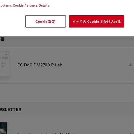
systems Cookie Partners Details
00 P
Cookie 設定
すべての Cookie を受け入れる
証書
Jul
EC DoC DM2700 P Lab
WSLETTER