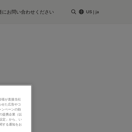
軽にお問い合わせください
US
|
ja
検索用語を入力
客様が直接当社
わせた広告やコ
ャンペーンの効
社の提携企業（以
の設定」から、い
に関する通知をお