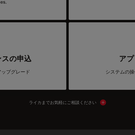
es.
ンスの申込
アプ
アップグレード
システムの操
ライカまでお気軽にご相談ください
Show local cont