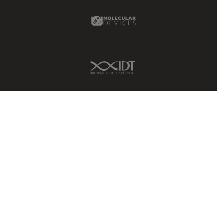
Molecular Devices Link
IDT Link