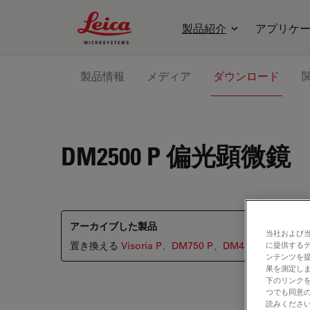
Leica Microsystems Logo
製品紹介
アプリケ
製品情報
メディア
ダウンロード
DM2500 P
偏光顕微鏡
アーカイブした製品
当社および
に提供する
置き換える
Visoria P、DM750 P、DM4 P
ンテンツを
果を測定しま
下のリンクを
つでも同意の
読みくださ