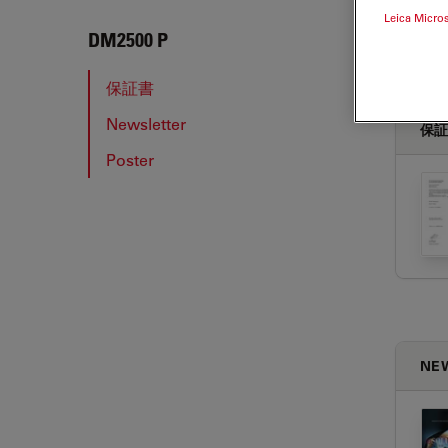
Leica Micro
DM25
DM2500 P
保証書
Newsletter
保
Poster
NE