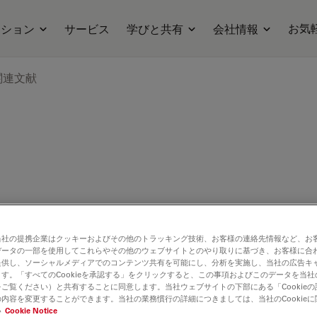
お気
ーション
サービス
学びと共有
会社情報
関連文献
当社の提携企業はクッキーおよびその他のトラッキング技術、お客様の連絡先情報など、お
データの一部を使用してこれらやその他のウェブサイトとのやり取りに基づき、お客様に合
提供し、ソーシャルメディアでのコンテンツ共有を可能にし、分析を実施し、当社の広告キ
す。「すべてのCookieを承認する」をクリックすると、この事項およびこのデータを当
ご覧ください）と共有することに同意します。当社ウェブサイトの下部にある「Cookie
内容を変更することができます。当社の業務慣行の詳細につきましては、当社のCookie
い
Cookie Notice