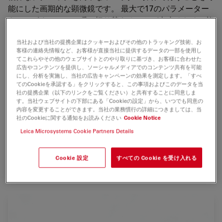
能にした画期的な顕微鏡です。 最大で17のパラメーター
をワンボタンで、一瞬で切り替えることが出来るため、複
雑な操作から解放され、操作ミスを防ぎ効率を高めること
当社および当社の提携企業はクッキーおよびその他のトラッキング技術、お
ができます。
客様の連絡先情報など、お客様が直接当社に提供するデータの一部を使用し
てこれらやその他のウェブサイトとのやり取りに基づき、お客様に合わせた
●明視野、暗視野、蛍光、位相差、微分干渉をワンボタン
広告やコンテンツを提供し、ソーシャルメディアでのコンテンツ共有を可能
でクイックチェンジ。
にし、分析を実施し、当社の広告キャンペーンの効果を測定します。「すべ
てのCookieを承認する」をクリックすると、この事項およびこのデータを当
●蛍光色素ごとに励起光の強度をコントロールし、多重染
社の提携企業（以下のリンクをご覧ください）と共有することに同意しま
色試料でも鮮明な像が得られるFIM (Fluorescence
す。当社ウェブサイトの下部にある「Cookieの設定」から、いつでも同意の
内容を変更することができます。当社の業務慣行の詳細につきましては、当
Intensity Management)。
社のCookieに関する通知をお読みください
Cookie Notice
●電圧を変えても色温度を一定に保つCCIC (Constant
Leica Microsystems Cookie Partners Details
Color Intensity Control)。
●円形5ステップ、矩形4ステップの蛍光視野絞り。
●蛍光フィルター、シャッター、透過光視野絞り、開口絞
Cookie 設定
すべての Cookie を受け入れる
り、コンデンサは電動自動制御。