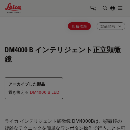
Leica Microsystems Logo
Togg
検索用語を
見積依頼
製品情報
DM4000 B
インテリジェント正立顕微
鏡
アーカイブした製品
置き換える
DM4000 B LED
ライカ インテリジェント顕微鏡 DM4000Bは、顕微鏡の
複雑なテクニックを簡単なワンボタン操作で行うことを可