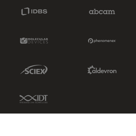
IDBS Link
Abcam Limited
Molecular Devices Link
Phenomenex L
Sciex Link
Aldevron Link
IDT Link