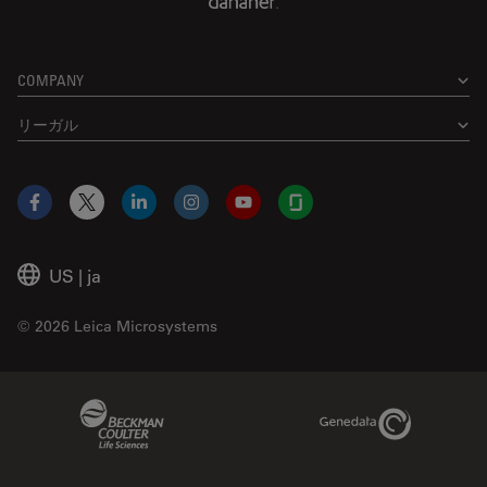
COMPANY
リーガル
Facebook
X
LinkedIn
Instagram
YouTube
Glassdoor
US
|
ja
© 2026 Leica Microsystems
Beckman Coulter Link
Genedata Link