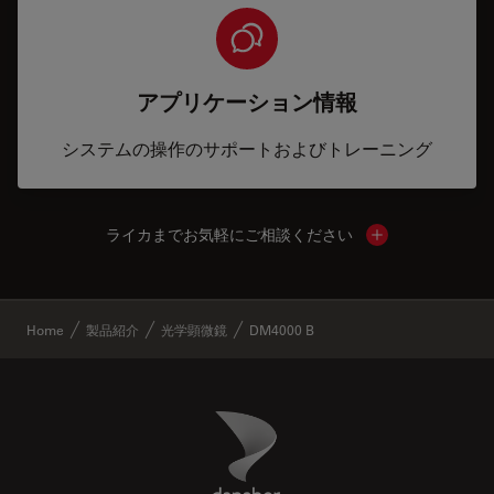
アプリケーション情報
システムの操作のサポートおよびトレーニング
ライカまでお気軽にご相談ください
Show local cont
✕
Home
製品紹介
光学顕微鏡
DM4000 B
Danaher Logo
Footer