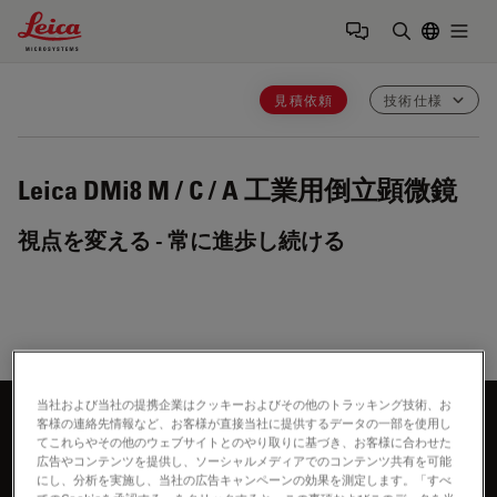
Leica Microsystems Logo
Togg
検索用語を
見積依頼
技術仕様
Leica DMi8 M / C / A
工業用倒立顕微鏡
視点を変える - 常に進歩し続ける
当社および当社の提携企業はクッキーおよびその他のトラッキング技術、お
客様の連絡先情報など、お客様が直接当社に提供するデータの一部を使用し
もっと知りたいですか？
てこれらやその他のウェブサイトとのやり取りに基づき、お客様に合わせた
広告やコンテンツを提供し、ソーシャルメディアでのコンテンツ共有を可能
お気軽にお問合せください
にし、分析を実施し、当社の広告キャンペーンの効果を測定します。「すべ