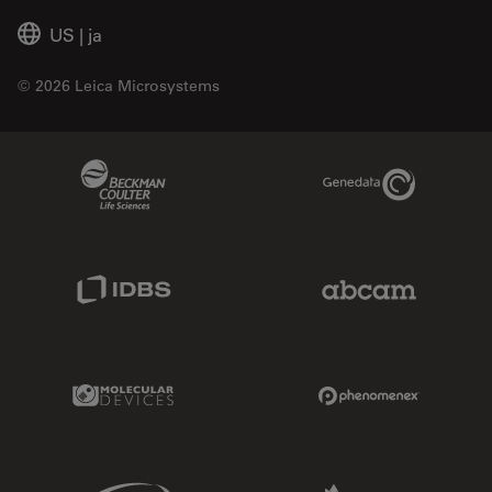
US
|
ja
© 2026 Leica Microsystems
Beckman Coulter Link
Genedata Link
IDBS Link
Abcam Limited
Molecular Devices Link
Phenomenex L
Sciex Link
Aldevron Link