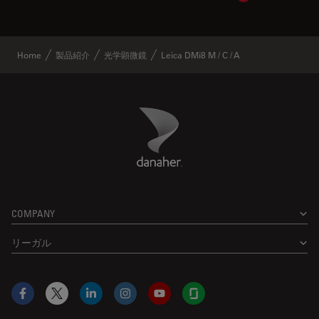
Home
製品紹介
光学顕微鏡
Leica DMi8 M / C / A
Danaher Logo
Footer
COMPANY
リーガル
Facebook
X
LinkedIn
Instagram
YouTube
Glassdoor