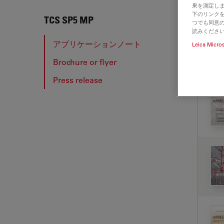
果を測定しま
下のリンクを
TCS 
TCS SP5 MP
つでも同意の
読みくださ
アプリケーションノート
Leica Micro
Brochure or flyer
ア
Press release