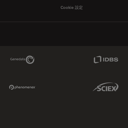
Cookie 設定
Genedata Link
IDBS Link
Phenomenex Link
Sciex Link