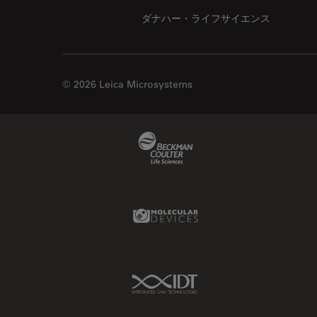
ダナハー・ライフサイエンス
© 2026 Leica Microsystems
Beckman Coulter Link
Molecular Devices Link
IDT Link