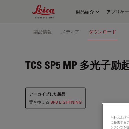
Leica Microsystems Logo
製品紹介
アプリケ
製品情報
メディア
ダウンロード
TCS SP5 MP
多光子励
アーカイブした製品
置き換える
SP8 LIGHTNING
当社および
に提供する
ンテンツを