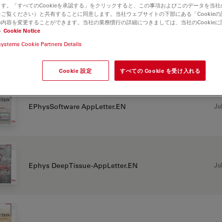
す。「すべてのCookieを承認する」をクリックすると、この事項およびこのデータを当
ご覧ください）と共有することに同意します。当社ウェブサイトの下部にある「Cookie
SP5 MP
内容を変更することができます。当社の業務慣行の詳細につきましては、当社のCookie
い
Cookie Notice
systems Cookie Partners Details
プリケーションノート
Cookie 設定
すべての Cookie を受け入れる
Jul
EPhysSoftware AppLetter.EN
Jul
Ephys DeepTissue-AppLetter.EN