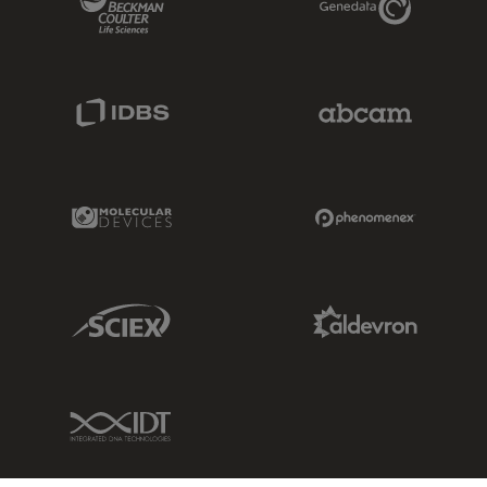
IDBS Link
Abcam Limited
Molecular Devices Link
Phenomenex L
Sciex Link
Aldevron Link
IDT Link