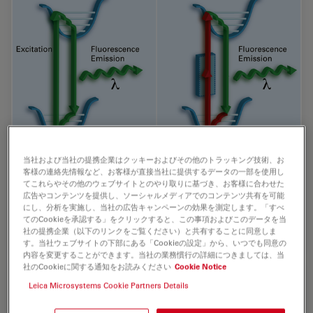
当社および当社の提携企業はクッキーおよびその他のトラッキング技術、お
エネルギーダイアグラム
客様の連絡先情報など、お客様が直接当社に提供するデータの一部を使用し
てこれらやその他のウェブサイトとのやり取りに基づき、お客様に合わせた
広告やコンテンツを提供し、ソーシャルメディアでのコンテンツ共有を可能
一光子励起と二光子励起による蛍光放出のエネルギーダイア
にし、分析を実施し、当社の広告キャンペーンの効果を測定します。「すべ
グラム
てのCookieを承認する」をクリックすると、この事項およびこのデータを当
社の提携企業（以下のリンクをご覧ください）と共有することに同意しま
す。当社ウェブサイトの下部にある「Cookieの設定」から、いつでも同意の
内容を変更することができます。当社の業務慣行の詳細につきましては、当
社のCookieに関する通知をお読みください
Cookie Notice
Leica Microsystems Cookie Partners Details