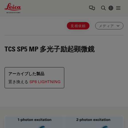
Leica Microsystems Logo
Togg
検索用語を
見積依頼
メディア
TCS SP5 MP
多光子励起顕微鏡
アーカイブした製品
置き換える
SP8 LIGHTNING