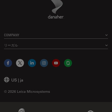
Danaher Logo
Footer
COMPANY
リーガル
Facebook
X
LinkedIn
Instagram
YouTube
Glassdoor
US
|
ja
© 2026 Leica Microsystems
Beckman Coulter Link
Genedata Link