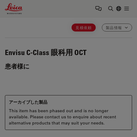
Leica Microsystems Logo
Togg
検索用語を
見積依頼
製品情報
Envisu C-Class
眼科用 OCT
患者様に
アーカイブした製品
This item has been phased out and is no longer
available. Please contact us to enquire about recent
alternative products that may suit your needs.