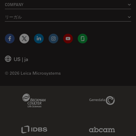
COMPANY
リーガル
Facebook
X
LinkedIn
Instagram
YouTube
Glassdoor
US
|
ja
© 2026 Leica Microsystems
Beckman Coulter Link
Genedata Link
IDBS Link
Abcam Limited