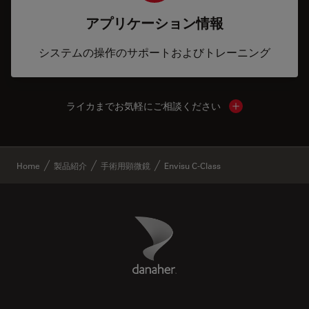
アプリケーション情報
システムの操作のサポートおよびトレーニング
ライカまでお気軽にご相談ください
Show local cont
✕
Home
製品紹介
手術用顕微鏡
Envisu C-Class
Danaher Logo
Footer