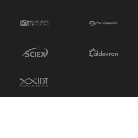
Molecular Devices Link
Phenomenex L
Sciex Link
Aldevron Link
IDT Link