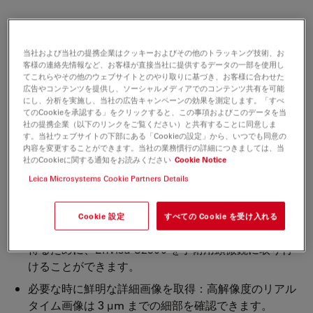
鮮明で高解像度かつ高密度の光コヒーレンストモグラフィ
（OCT）画像を、必要とされる場所で迅速に取得して観
当社および当社の提携企業はクッキーおよびその他のトラッキング技術、お
客様の連絡先情報など、お客様が直接当社に提供するデータの一部を使用し
察可能です。患者様に優しい非接触型の Envisu C2300 シ
てこれらやその他のウェブサイトとのやり取りに基づき、お客様に合わせた
ステムは、早産児にも適します。このシステムは、眼の生
広告やコンテンツを提供し、ソーシャルメディアでのコンテンツ共有を可能
にし、分析を実施し、当社の広告キャンペーンの効果を測定します。「すべ
理学的および病理学的状態の診断の補助機器としてお使い
てのCookieを承認する」をクリックすると、この事項およびこのデータを当
いただけるハンドヘルド式 OCT ソリューションです。
社の提携企業（以下のリンクをご覧ください）と共有することに同意しま
す。当社ウェブサイトの下部にある「Cookieの設定」から、いつでも同意の
内容を変更することができます。当社の業務慣行の詳細につきましては、当
患者様の元へ移動可能な OCT：ハンドヘルド式の
社のCookieに関する通知をお読みください
Cookie Notice
OCT スキャンヘッドと移動用カートにより、ICU から
Leica Microsystems Cookie Partners Details
でも手術室および診察室からでも、フレキシブルに画
像を取得できます。
Cookie 設定
すべての Cookie を受け入れる
信頼性あるフォーカス：確実で高品質のライブ画像を
得るために、Envisu C2300 を手術用顕微鏡に取り付
けることができます。
必要な時に鮮明な詳細画像を取得：高解像度のリアル
タイム画像は 3 μm までの細部を確認できます。