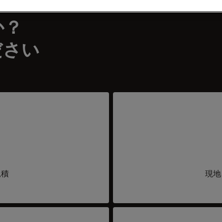
か？
ださい
見積
現地