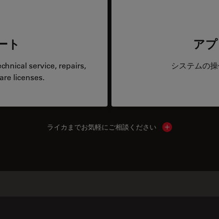
ート
アプ
hnical service, repairs,
システムの操
are licenses.
ライカまでお気軽にご相談ください
Show local cont