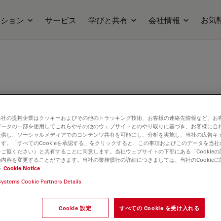
お気
ーション
サービス
学びと共有
会社情報
ュール
当社の提携企業はクッキーおよびその他のトラッキング技術、お客様の連絡先情報など、お
データの一部を使用してこれらやその他のウェブサイトとのやり取りに基づき、お客様に合
提供し、ソーシャルメディアでのコンテンツ共有を可能にし、分析を実施し、当社の広告キ
す。「すべてのCookieを承認する」をクリックすると、この事項およびこのデータを当
ご覧ください）と共有することに同意します。当社ウェブサイトの下部にある「Cookie
内容を変更することができます。当社の業務慣行の詳細につきましては、当社のCookie
い
Cookie Notice
systems Cookie Partners Details
Cookie 設定
すべての Cookie を受け入れる