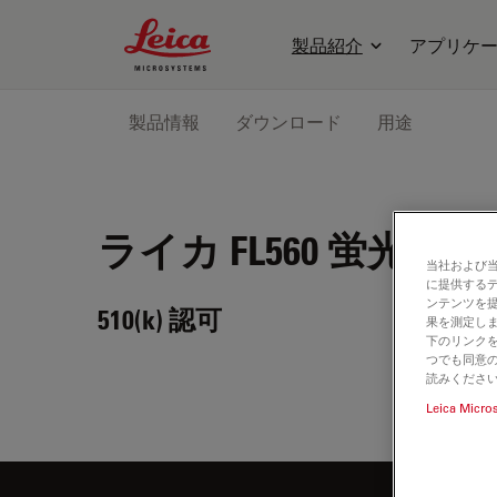
Leica Microsystems Logo
製品紹介
アプリケ
製品情報
ダウンロード
用途
ライカ FL560
蛍光モジ
当社および
に提供する
ンテンツを
510(k) 認可
果を測定しま
下のリンクを
つでも同意の
読みくださ
Leica Micro