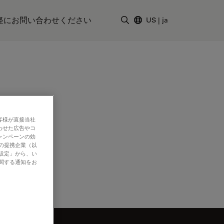
軽にお問い合わせください
US
|
ja
検索用語を入力
客様が直接当社
わせた広告やコ
ャンペーンの効
社の提携企業（以
の設定」から、い
に関する通知をお