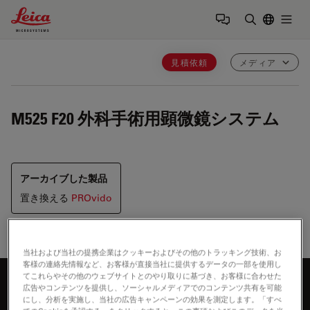
Leica Microsystems Logo
Togg
検索用語を
見積依頼
メディア
M525 F20
外科手術用顕微鏡システム
アーカイブした製品
置き換える
PROvido
当社および当社の提携企業はクッキーおよびその他のトラッキング技術、お
客様の連絡先情報など、お客様が直接当社に提供するデータの一部を使用し
てこれらやその他のウェブサイトとのやり取りに基づき、お客様に合わせた
お問合せ内容
広告やコンテンツを提供し、ソーシャルメディアでのコンテンツ共有を可能
にし、分析を実施し、当社の広告キャンペーンの効果を測定します。「すべ