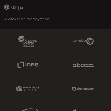
US
|
ja
© 2026 Leica Microsystems
Beckman Coulter Link
Genedata Link
IDBS Link
Abcam Limited
Molecular Devices Link
Phenomenex L
Sciex Link
Aldevron Link