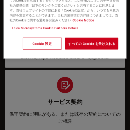
てのCookieを承認する」をクリックすると、この事項およびこのデータを当
社の提携企業（以下のリンクをご覧ください）と共有することに同意しま
す。当社ウェブサイトの下部にある「Cookieの設定」から、いつでも同意の
内容を変更することができます。当社の業務慣行の詳細につきましては、当
社のCookieに関する通知をお読みください
Cookie Notice
Leica Microsystems Cookie Partners Details
Service & Repair
Cookie 設定
すべての Cookie を受け入れる
I need help keeping my system running: technical
service, repairs, spare parts or upgrades.
サービス契約
保守契約に興味がある、または既存の契約についての
ご相談