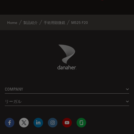
Home
製品紹介
手術用顕微鏡
M525 F20
Danaher Logo
Footer
COMPANY
リーガル
Facebook
X
LinkedIn
Instagram
YouTube
Glassdoor