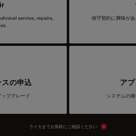
ir
hnical service, repairs,
保守契約に興味があ
es.
ンスの申込
アプ
アップグレード
システムの操
ライカまでお気軽にご相談ください
Show local cont