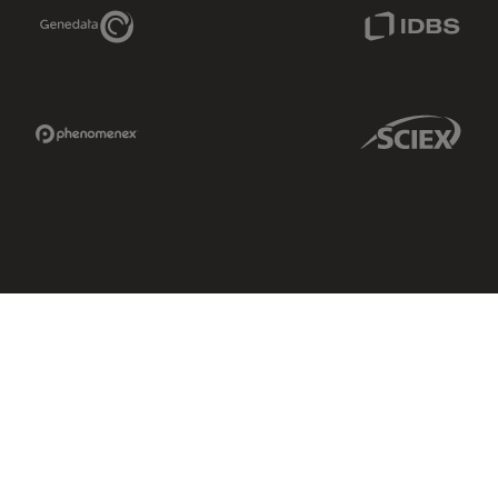
Genedata Link
IDBS Link
Phenomenex Link
Sciex Link