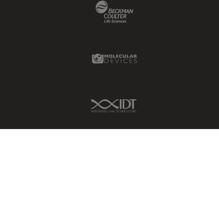
Beckman Coulter Link
Molecular Devices Link
IDT Link