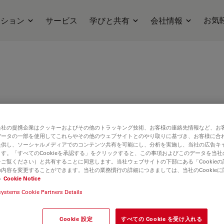
お気
ーション
サービス
学びと共有
会社情報
鏡
当社の提携企業はクッキーおよびその他のトラッキング技術、お客様の連絡先情報など、お
データの一部を使用してこれらやその他のウェブサイトとのやり取りに基づき、お客様に合
提供し、ソーシャルメディアでのコンテンツ共有を可能にし、分析を実施し、当社の広告キ
す。「すべてのCookieを承認する」をクリックすると、この事項およびこのデータを当
ご覧ください）と共有することに同意します。当社ウェブサイトの下部にある「Cookie
内容を変更することができます。当社の業務慣行の詳細につきましては、当社のCookie
い
Cookie Notice
systems Cookie Partners Details
ilable. Please contact us to enquire about recent alternative prod
Cookie 設定
すべての Cookie を受け入れる