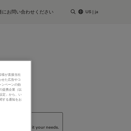
軽にお問い合わせください
US
|
ja
検索用語を入力
客様が直接当社
わせた広告やコ
ャンペーンの効
社の提携企業（以
の設定」から、い
に関する通知をお
ucts that may suit your needs.