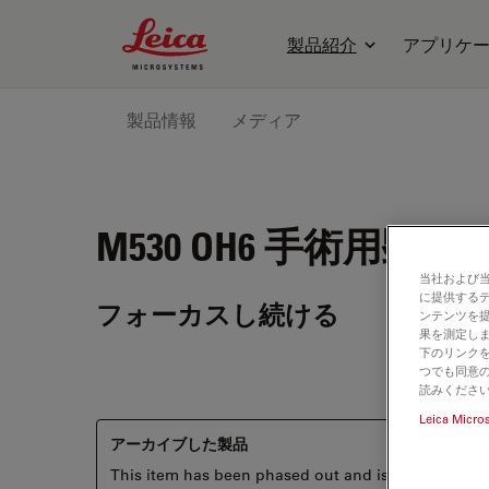
Leica Microsystems Logo
製品紹介
アプリケ
製品情報
メディア
M530 OH6
手術用顕微
当社および
に提供する
フォーカスし続ける
ンテンツを
果を測定しま
下のリンクを
つでも同意の
読みくださ
Leica Micro
アーカイブした製品
This item has been phased out and is no longer ava