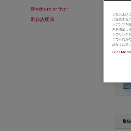
Brochure or flyer
当社および
取扱説明書
に提供する
BRO
ンテンツを
果を測定しま
下のリンクを
つでも同意の
読みくださ
Leica Micro
取