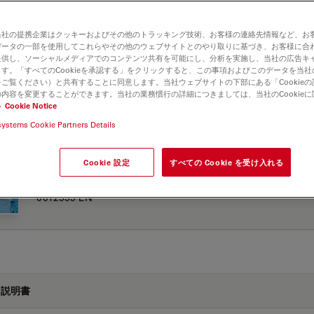
当社の提携企業はクッキーおよびその他のトラッキング技術、お客様の連絡先情報など、お
データの一部を使用してこれらやその他のウェブサイトとのやり取りに基づき、お客様に合
CHURE OR FLYER
提供し、ソーシャルメディアでのコンテンツ共有を可能にし、分析を実施し、当社の広告キ
す。「すべてのCookieを承認する」をクリックすると、この事項およびこのデータを当
ご覧ください）と共有することに同意します。当社ウェブサイトの下部にある「Cookie
内容を変更することができます。当社の業務慣行の詳細につきましては、当社のCookie
い
Cookie Notice
Jul
Antimicrobial Coating Flyer MC-0001698 EN
systems Cookie Partners Details
Cookie 設定
すべての Cookie を受け入れる
M530 OHX Brochure Neuro Spine PRS ENT MC-
Jul
0012999 EN
扱説明書