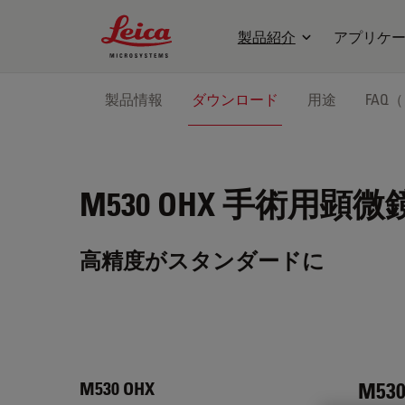
Leica Microsystems Logo
製品紹介
アプリケ
製品情報
ダウンロード
用途
FAQ
M530 OHX
手術用顕微
高精度がスタンダードに
M530
M530 OHX