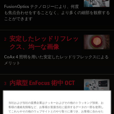
FusionOptics テクノロジーにより、何度
も焦点合わせをすることなく、より多くの細部を観察する
ことができます
安定したレッドリフレッ
2
クス、均一な画像
CoAx 4 照明を用いた安定したレッドリフレックスによる
メリット
内蔵型 EnFocus 術中 OCT
3
EnFocus 術中 OCT システムを使用すれ
ば、複雑な眼科手術の際にも、より確信をもって術者のス
当社および当社の提携企業はクッキーおよびその他のトラッキング技術、お
キルをフルに発揮することができます。
客様の連絡先情報など、お客様が直接当社に提供するデータの一部を使用し
てこれらやその他のウェブサイトとのやり取りに基づき、お客様に合わせた