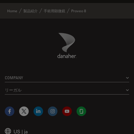
Home
製品紹介
手術用顕微鏡
Proveo 8
Danaher Logo
Footer
COMPANY
リーガル
Facebook
X
LinkedIn
Instagram
YouTube
Glassdoor
US
|
ja