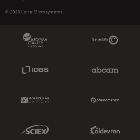
© 2026 Leica Microsystems
Beckman Coulter Link
Genedata Link
IDBS Link
Abcam Limited
Molecular Devices Link
Phenomenex L
Sciex Link
Aldevron Link