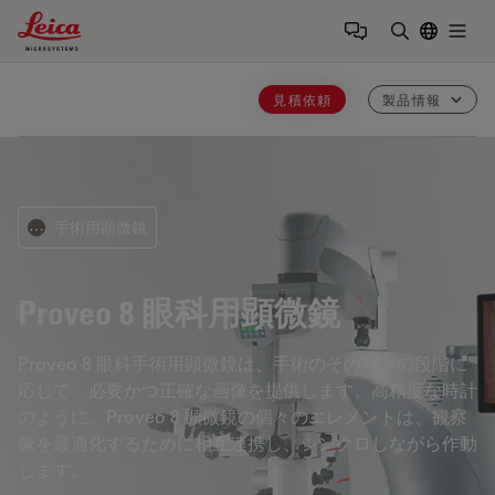
Leica Microsystems Logo
Togg
検索用語を
見積依頼
製品情報
手術用顕微鏡
⋯
Proveo 8
眼科用顕微鏡
Proveo 8 眼科手術用顕微鏡は、手術のその時々の段階に
応じて、必要かつ正確な画像を提供します。高精度な時計
のように、Proveo 8 顕微鏡の個々のエレメントは、観察
像を最適化するために相互連携し、シンクロしながら作動
します。