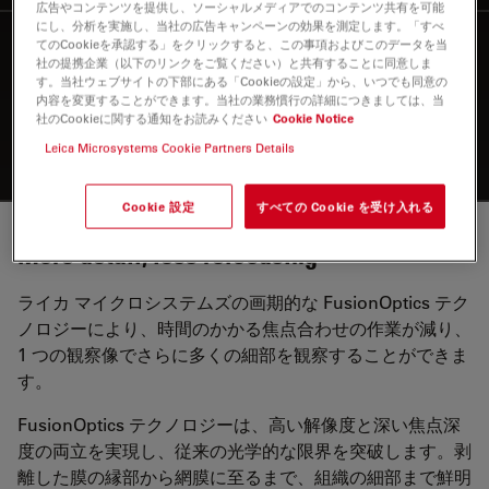
広告やコンテンツを提供し、ソーシャルメディアでのコンテンツ共有を可能
にし、分析を実施し、当社の広告キャンペーンの効果を測定します。「すべ
手術室のニーズに応えま
てのCookieを承認する」をクリックすると、この事項およびこのデータを当
4
社の提携企業（以下のリンクをご覧ください）と共有することに同意しま
す
す。当社ウェブサイトの下部にある「Cookieの設定」から、いつでも同意の
内容を変更することができます。当社の業務慣行の詳細につきましては、当
社のCookieに関する通知をお読みください
Cookie Notice
術中の快適性は、術中の集中力と効率に影響を与えます。
Leica Microsystems Cookie Partners Details
Proveo 8 はニーズに適応できるように設計されています
Cookie 設定
すべての Cookie を受け入れる
More detail, less refocusing
ライカ マイクロシステムズの画期的な FusionOptics テク
ノロジーにより、時間のかかる焦点合わせの作業が減り、
1 つの観察像でさらに多くの細部を観察することができま
す。
FusionOptics テクノロジーは、高い解像度と深い焦点深
度の両立を実現し、従来の光学的な限界を突破します。剥
離した膜の縁部から網膜に至るまで、組織の細部まで鮮明