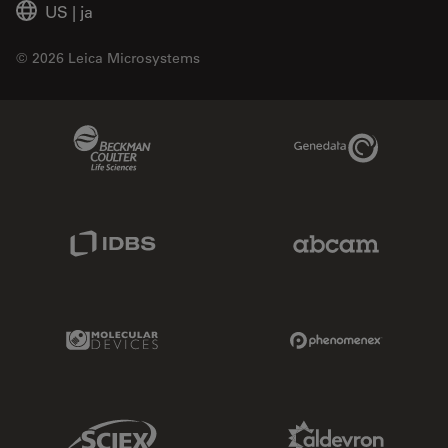
US
|
ja
© 2026 Leica Microsystems
Beckman Coulter Link
Genedata Link
IDBS Link
Abcam Limited
Molecular Devices Link
Phenomenex L
Sciex Link
Aldevron Link