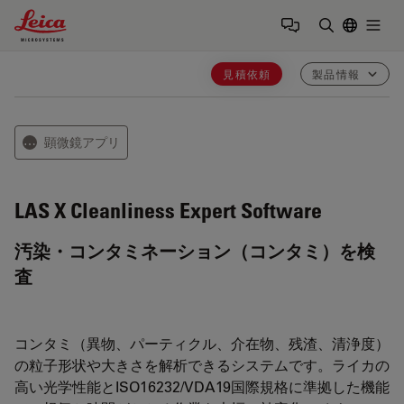
Leica Microsystems Logo
Togg
検索用語を
見積依頼
製品情報
顕微鏡アプリ
⋯
LAS X Cleanliness Expert
Software
汚染・コンタミネーション（コンタミ）を検
査
コンタミ（異物、パーティクル、介在物、残渣、清浄度）
の粒子形状や大きさを解析できるシステムです。ライカの
高い光学性能とISO16232/VDA19国際規格に準拠した機能