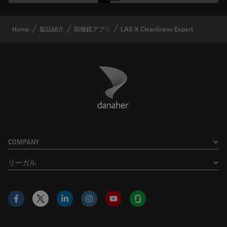
Home
製品紹介
顕微鏡アプリ
LAS X Cleanliness Expert
Danaher Logo
Footer
COMPANY
リーガル
Facebook
X
LinkedIn
Instagram
YouTube
Glassdoor