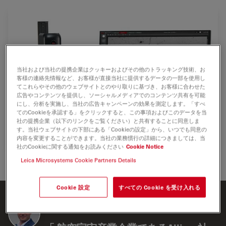
当社および当社の提携企業はクッキーおよびその他のトラッキング技術、お
客様の連絡先情報など、お客様が直接当社に提供するデータの一部を使用し
てこれらやその他のウェブサイトとのやり取りに基づき、お客様に合わせた
広告やコンテンツを提供し、ソーシャルメディアでのコンテンツ共有を可能
にし、分析を実施し、当社の広告キャンペーンの効果を測定します。「すべ
てのCookieを承認する」をクリックすると、この事項およびこのデータを当
社の提携企業（以下のリンクをご覧ください）と共有することに同意しま
す。当社ウェブサイトの下部にある「Cookieの設定」から、いつでも同意の
内容を変更することができます。当社の業務慣行の詳細につきましては、当
社のCookieに関する通知をお読みください
Cookie Notice
Emspira清浄度評価システム
Leica Microsystems Cookie Partners Details
Cookie 設定
すべての Cookie を受け入れる