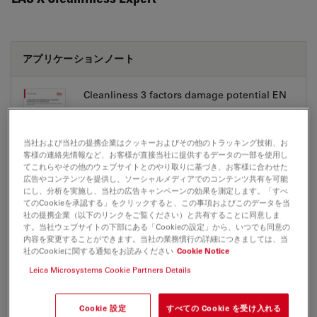
アプリケーションノート
Cleanliness 3 factors damage potential EN
Jul 27, 2026
PDF, 1 MB
DOWNLOAD
当社および当社の提携企業はクッキーおよびその他のトラッキング技術、お
客様の連絡先情報など、お客様が直接当社に提供するデータの一部を使用し
てこれらやその他のウェブサイトとのやり取りに基づき、お客様に合わせた
広告やコンテンツを提供し、ソーシャルメディアでのコンテンツ共有を可能
Factors-cleanliness-analysis-solution EN
にし、分析を実施し、当社の広告キャンペーンの効果を測定します。「すべ
てのCookieを承認する」をクリックすると、この事項およびこのデータを当
Jul 27, 2026
PDF, 806 KB
社の提携企業（以下のリンクをご覧ください）と共有することに同意しま
す。当社ウェブサイトの下部にある「Cookieの設定」から、いつでも同意の
DOWNLOAD
内容を変更することができます。当社の業務慣行の詳細につきましては、当
社のCookieに関する通知をお読みください
Cookie Notice
Leica Microsystems Cookie Partners Details
Cookie 設定
すべての Cookie を受け入れる