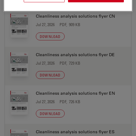
BROCHURE OR FLYER
Cleanliness analysis solutions flyer CN
Jul 27, 2026
PDF, 909 KB
DOWNLOAD
Cleanliness analysis solutions flyer DE
Jul 27, 2026
PDF, 729 KB
DOWNLOAD
Cleanliness analysis solutions flyer EN
Jul 27, 2026
PDF, 726 KB
DOWNLOAD
Cleanliness analysis solutions flyer ES