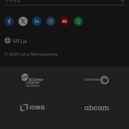
リーガル
Facebook
X
LinkedIn
Instagram
YouTube
Glassdoor
US
|
ja
© 2026 Leica Microsystems
Beckman Coulter Link
Genedata Link
IDBS Link
Abcam Limited