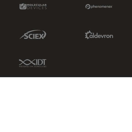
Molecular Devices Link
Phenomenex L
Sciex Link
Aldevron Link
IDT Link