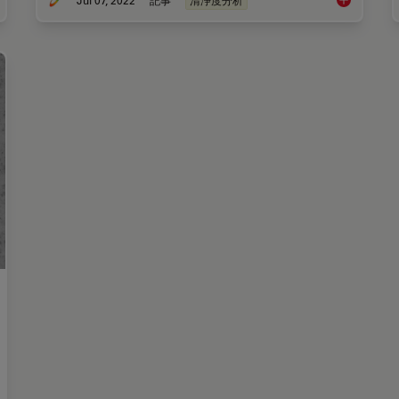
Jul 07, 2022
記事
清浄度分析
anliness Analysis for Particulate Contamination
Efficient Pa