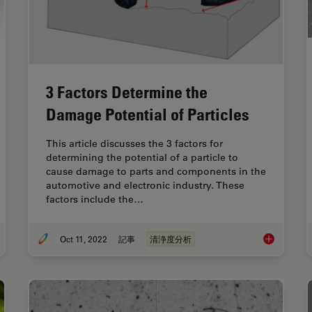
3 Factors Determine the
Damage Potential of Particles
This article discusses the 3 factors for
determining the potential of a particle to
cause damage to parts and components in the
automotive and electronic industry. These
factors include the…
Oct 11, 2022
記事
清浄度分析
hnical Cleanliness in the Automotive Industry for Electromobility
3 Factors De