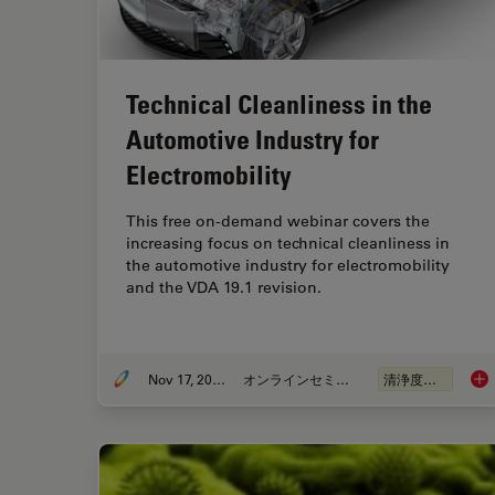
Technical Cleanliness in the
Automotive Industry for
Electromobility
This free on-demand webinar covers the
increasing focus on technical cleanliness in
the automotive industry for electromobility
and the VDA 19.1 revision.
Nov 17, 2022
オンラインセミナー
清浄度分析
Tec