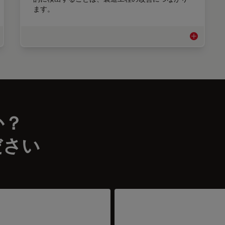
ます。
動車＆輸送機器業界
清浄度評価
か？
ださい