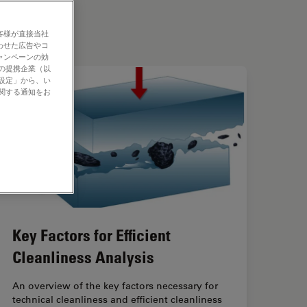
客様が直接当社
わせた広告やコ
ャンペーンの効
社の提携企業（以
の設定」から、い
に関する通知をお
Key Factors for Efficient
Cleanliness Analysis
An overview of the key factors necessary for
technical cleanliness and efficient cleanliness