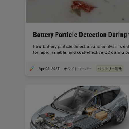
Battery Particle Detection During
How battery particle detection and analysis is e
for rapid, reliable, and cost-effective QC during 
Apr 03, 2024
ホワイトぺーパー
バッテリー製造