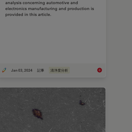
analysis concerning automotive and
electronics manufacturing and production is
provided in this article.
Jan 03, 2024
記事
清浄度分析
icle Detection During the Production Process
Key Factors for Effic