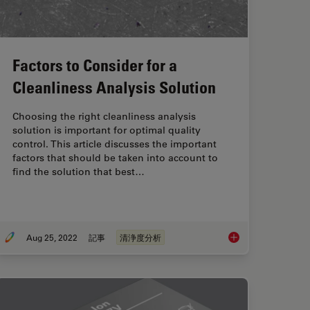
Factors to Consider for a
Cleanliness Analysis Solution
Choosing the right cleanliness analysis
solution is important for optimal quality
control. This article discusses the important
factors that should be taken into account to
find the solution that best…
Aug 25, 2022
記事
清浄度分析
termine the Damage Potential of Particles
Factors to Consider f