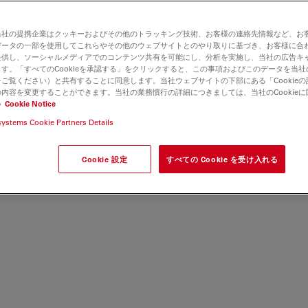
当社の提携企業はクッキーおよびその他のトラッキング技術、お客様の連絡先情報など、お
データの一部を使用してこれらやその他のウェブサイトとのやり取りに基づき、お客様に合
提供し、ソーシャルメディアでのコンテンツ共有を可能にし、分析を実施し、当社の広告キ
す。「すべてのCookieを承認する」をクリックすると、この事項およびこのデータを当
ご覧ください）と共有することに同意します。当社ウェブサイトの下部にある「Cookie
内容を変更することができます。当社の業務慣行の詳細につきましては、当社のCookie
い
Cookie Notice
systems Cookie Partners Details
Cookie 設定
すべての Cookie を受け入れる