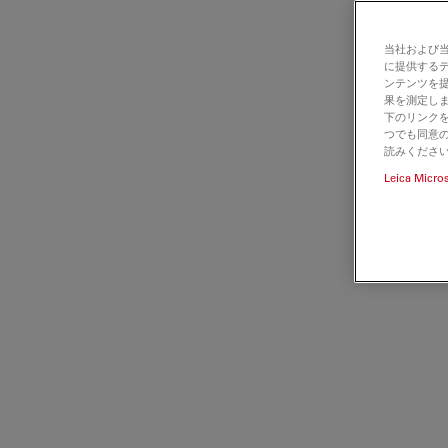
当社および
に提供する
ンテンツを
果を測定しま
下のリンクを
つでも同意の
読みくださ
Leica Micro