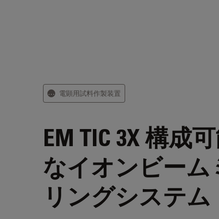
電顕用試料作製装置
⋯
EM TIC 3X
構成可
なイオンビーム
リングシステム