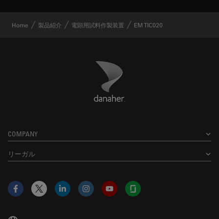
Home
製品紹介
電顕用試料作製装置
EM TIC020
Danaher Logo
Footer
COMPANY
リーガル
Facebook
X
LinkedIn
Instagram
YouTube
Glassdoor