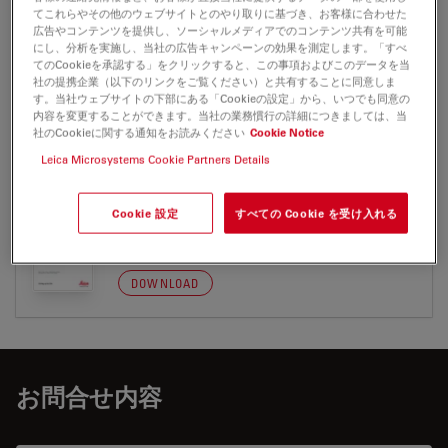
アプリケーションノート
てこれらやその他のウェブサイトとのやり取りに基づき、お客様に合わせた
広告やコンテンツを提供し、ソーシャルメディアでのコンテンツ共有を可能
にし、分析を実施し、当社の広告キャンペーンの効果を測定します。「すべ
てのCookieを承認する」をクリックすると、この事項およびこのデータを当
EM TIC020
社の提携企業（以下のリンクをご覧ください）と共有することに同意しま
す。当社ウェブサイトの下部にある「Cookieの設定」から、いつでも同意の
内容を変更することができます。当社の業務慣行の詳細につきましては、当
社のCookieに関する通知をお読みください
Cookie Notice
Leica Microsystems Cookie Partners Details
アプリケーションノート
Cookie 設定
すべての Cookie を受け入れる
Cross Section of SiC paper
Jul 27, 2026
PDF, 871 KB
DOWNLOAD
お問合せ内容