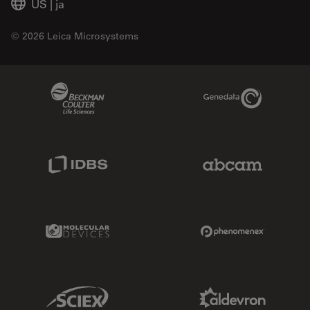
US
|
ja
© 2026 Leica Microsystems
Beckman Coulter Link
Genedata Link
IDBS Link
Abcam Limited
Molecular Devices Link
Phenomenex L
Sciex Link
Aldevron Link