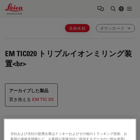
Leica Microsystems Logo
Togg
検索用語を
見積依頼
ダウンロード
EM TIC020
トリプルイオンミリング装
置<br>
アーカイブした製品
置き換える
EM TIC 3X
EM TIC020
当社および当社の提携企業はクッキーおよびその他のトラッキング技術、お
客様の連絡先情報など、お客様が直接当社に提供するデータの一部を使用し