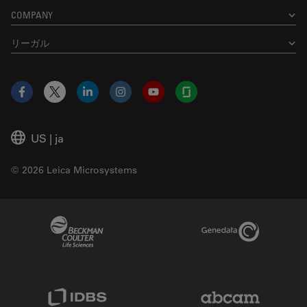
COMPANY
リーガル
Facebook
X
LinkedIn
Instagram
YouTube
Glassdoor
US
|
ja
© 2026 Leica Microsystems
Beckman Coulter Link
Genedata Link
IDBS Link
Abcam Limited