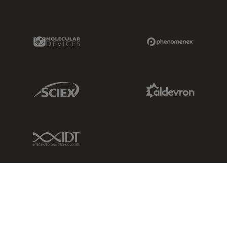
Molecular Devices Link
Phenomenex L
Sciex Link
Aldevron Link
IDT Link