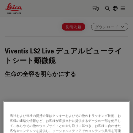
Leica Microsystems Logo
Togg
検索用語を
見積依頼
ダウンロード
Viventis LS2 Live
デュアルビューライ
トシート顕微鏡
生命の全容を明らかにする
アーカイブした製品
当社および当社の提携企業はクッキーおよびその他のトラッキング技術、お
置き換える
Viventis Deep
客様の連絡先情報など、お客様が直接当社に提供するデータの一部を使用し
てこれらやその他のウェブサイトとのやり取りに基づき、お客様に合わせた
広告やコンテンツを提供し、ソーシャルメディアでのコンテンツ共有を可能