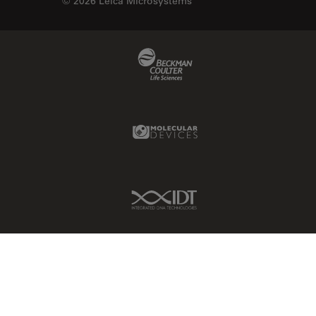
© 2026 Leica Microsystems
Beckman Coulter Link
Molecular Devices Link
IDT Link