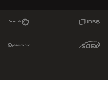
Genedata Link
IDBS Link
Phenomenex Link
Sciex Link