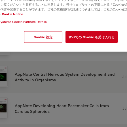
ご覧ください）と共有することに同意します。当社ウェブサイトの下部にある「Cookie
内容を変更することができます。当社の業務慣行の詳細につきましては、当社のCookie
い
Cookie Notice
プリケーションノート
systems Cookie Partners Details
Cookie 設定
すべての Cookie を受け入れる
Jul
AppNote Autophagy and Age Related Pathologies
AppNote Central Nervous System Development and
Jul
Activity in Organisms
AppNote Developing Heart Pacemaker Cells from
Jul
Cardiac Spheroids