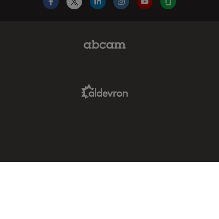
Facebook
X
LinkedIn
Instagram
YouTube
Glassdoor
Abcam Limited Link
Aldevron Link