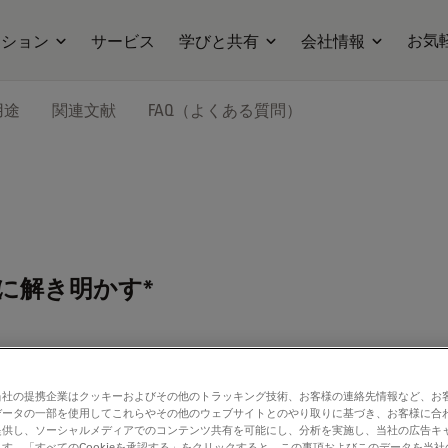
お気
ーション
サービス
学びと共有
会社情報
用途
関連文献
FAQ（よくある質問）
に解き明かす*
当社の提携企業はクッキーおよびその他のトラッキング技術、お客様の連絡先情報など、お
データの一部を使用してこれらやその他のウェブサイトとのやり取りに基づき、お客様に合
DER Imager Model Organism
提供し、ソーシャルメディアでのコンテンツ共有を可能にし、分析を実施し、当社の広告キ
す。「すべてのCookieを承認する」をクリックすると、この事項およびこのデータを当