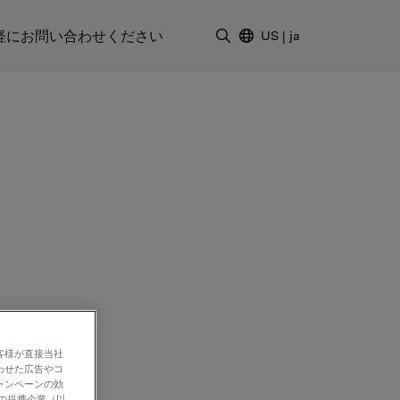
軽にお問い合わせください
US
|
ja
検索用語を入力
客様が直接当社
わせた広告やコ
ャンペーンの効
社の提携企業（以