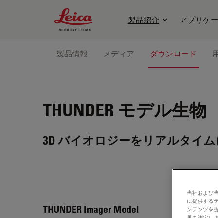
Leica Microsystems Logo
製品紹介
アプリケ
製品情報
メディア
ダウンロード
THUNDER モデル生物
3D バイオロジーをリアルタイム
当社および
に提供する
THUN
THUNDER Imager Model
ンテンツを
果を測定しま