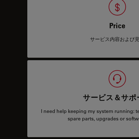
Price
サービス内容および
サービス＆サポ
I need help keeping my system running: tec
spare parts, upgrades or softw