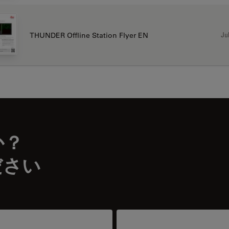
Jul
THUNDER Offline Station Flyer EN
か？
ださい