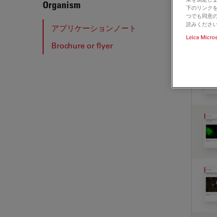
Organism
下のリンクを
つでも同意の
読みくださ
アプリケーションノート
ア
Leica Micro
Brochure or flyer