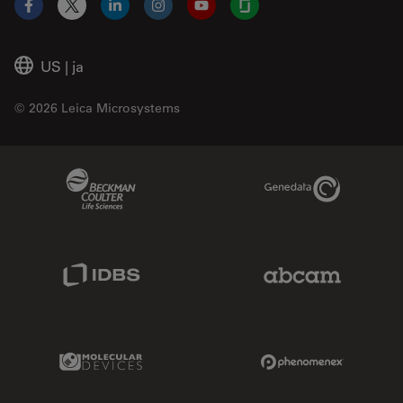
Facebook
X
LinkedIn
Instagram
YouTube
Glassdoor
US
|
ja
© 2026 Leica Microsystems
Beckman Coulter Link
Genedata Link
IDBS Link
Abcam Limited
Molecular Devices Link
Phenomenex L