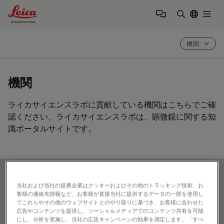
Leica Microsystems Logo
Togg
検索用語を
機関
機関
ライカサイエンスラボに貢献している機関はこちらでご確
認ください。ライカサイエンスラボは、顕微鏡に関する知
識ポータルサイトです。
Show all
A
B
C
D
E
F
G
H
I
J
K
L
当社および当社の提携企業はクッキーおよびその他のトラッキング技術、お
客様の連絡先情報など、お客様が直接当社に提供するデータの一部を使用し
M
N
O
P
R
S
T
U
V
W
てこれらやその他のウェブサイトとのやり取りに基づき、お客様に合わせた
広告やコンテンツを提供し、ソーシャルメディアでのコンテンツ共有を可能
にし、分析を実施し、当社の広告キャンペーンの効果を測定します。「すべ