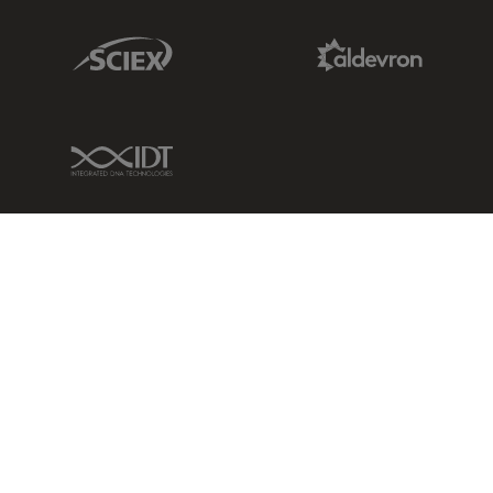
Sciex Link
Aldevron Link
IDT Link