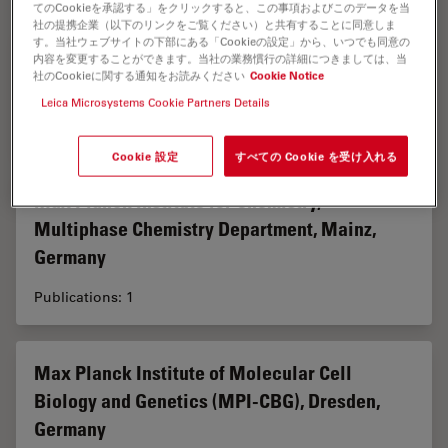
てのCookieを承認する」をクリックすると、この事項およびこのデータを当
社の提携企業（以下のリンクをご覧ください）と共有することに同意しま
す。当社ウェブサイトの下部にある「Cookieの設定」から、いつでも同意の
MaP (Microstructure and Pores GmbH),
内容を変更することができます。当社の業務慣行の詳細につきましては、当
社のCookieに関する通知をお読みください
Cookie Notice
Aachen, Germany
Leica Microsystems Cookie Partners Details
Publications: 2
Cookie 設定
すべての Cookie を受け入れる
Max Planck Institute for Chemistry,
Multiphase Chemistry Department, Mainz,
Germany
Publications: 1
Max Planck Institute of Molecular Cell
Biology and Genetics (MPI-CBG), Dresden,
Germany