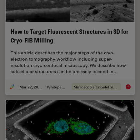
How to Target Fluorescent Structures in 3D for
Cryo-FIB Milling
This article describes the major steps of the cryo-
electron tomography workflow including super-
resolution cryo-confocal microscopy. We describe how
subcellular structures can be precisely located in…
Mar 22, 2022
Whitepaper
Microscopia Crioeletrônica
How to T