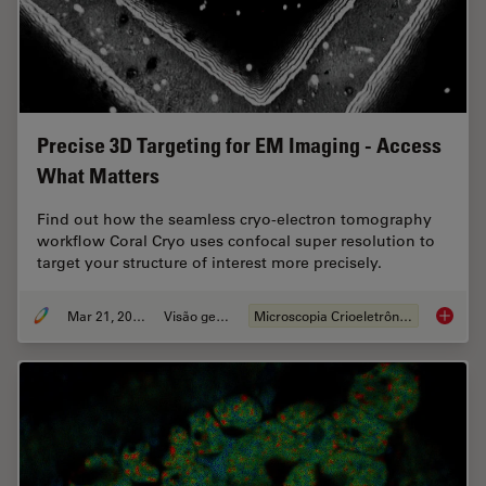
Precise 3D Targeting for EM Imaging - Access
What Matters
Find out how the seamless cryo-electron tomography
workflow Coral Cryo uses confocal super resolution to
target your structure of interest more precisely.
Mar 21, 2022
Visão geral
Microscopia Crioeletrônica
Precise