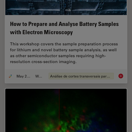
How to Prepare and Analyse Battery Samples
with Electron Microscopy
This workshop covers the sample preparation process
for lithium and novel battery sample analysis, as well
as other semiconductor samples requiring high-
resolution cross-section imaging.
May 25, 2023
Webinar
Análise de cortes transversais para componentes eletrônicos
How to 