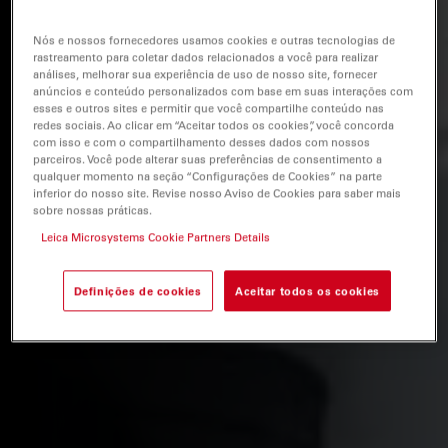
Nós e nossos fornecedores usamos cookies e outras tecnologias de
rastreamento para coletar dados relacionados a você para realizar
análises, melhorar sua experiência de uso de nosso site, fornecer
anúncios e conteúdo personalizados com base em suas interações com
esses e outros sites e permitir que você compartilhe conteúdo nas
redes sociais. Ao clicar em “Aceitar todos os cookies”, você concorda
com isso e com o compartilhamento desses dados com nossos
parceiros. Você pode alterar suas preferências de consentimento a
qualquer momento na seção “Configurações de Cookies” na parte
inferior do nosso site. Revise nosso Aviso de Cookies para saber mais
sobre nossas práticas.
Leica Microsystems Cookie Partners Details
Definições de cookies
Aceitar todos os cookies