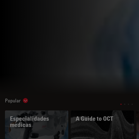
Popular
Show subnavigation
Especialidades
A Guide to OCT
médicas