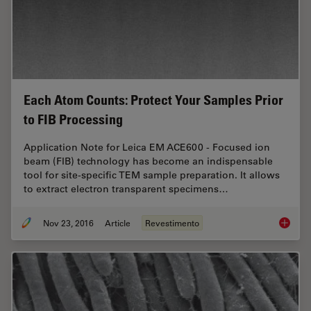
Each Atom Counts: Protect Your Samples Prior
to FIB Processing
Application Note for Leica EM ACE600 - Focused ion
beam (FIB) technology has become an indispensable
tool for site-specific TEM sample preparation. It allows
to extract electron transparent specimens…
Nov 23, 2016
Article
Revestimento
Each At