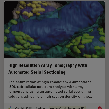
High Resolution Array Tomography with
Automated Serial Sectioning
The optimization of high resolution, 3-dimensional
(3D), sub-cellular structure analysis with array
tomography using an automated serial sectioning
solution, achieving a high section density on the…
Oct 14, 2018
Article
Aquisição de imagens 3D
High Re