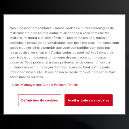
Nós e nossos fornecedores usamos cookies e outras tecnologias de
rastreamento para coletar dados relacionados a você para realizar
análises, melhorar sua experiência de uso de nosso site, fornecer
anúncios e conteúdo personalizados com base em suas interações com
esses e outros sites e permitir que você compartilhe conteúdo nas
redes sociais. Ao clicar em “Aceitar todos os cookies”, você concorda
com isso e com o compartilhamento desses dados com nossos
parceiros. Você pode alterar suas preferências de consentimento a
qualquer momento na seção “Configurações de Cookies” na parte
inferior do nosso site. Revise nosso Aviso de Cookies para saber mais
sobre nossas práticas.
Leica Microsystems Cookie Partners Details
Definições de cookies
Aceitar todos os cookies