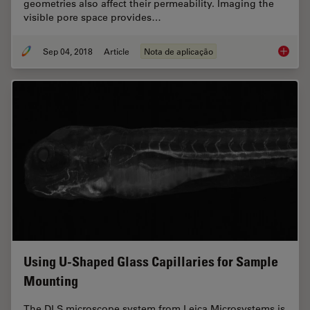
geometries also affect their permeability. Imaging the
visible pore space provides…
Sep 04, 2018
Article
Nota de aplicação
Macrosc
Using U-Shaped Glass Capillaries for Sample
Mounting
The DLS microscope system from Leica Microsystems is