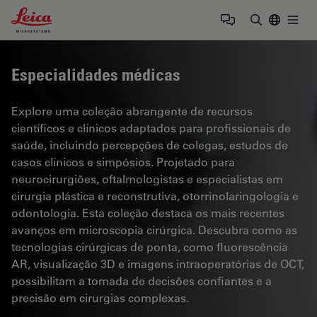
Leica Microsystems Logo
Togg
Insira o te
Especialidades médicas
Explore uma coleção abrangente de recursos
científicos e clínicos adaptados para profissionais de
saúde, incluindo percepções de colegas, estudos de
casos clínicos e simpósios. Projetado para
neurocirurgiões, oftalmologistas e especialistas em
cirurgia plástica e reconstrutiva, otorrinolaringologia e
odontologia. Esta coleção destaca os mais recentes
avanços em microscopia cirúrgica. Descubra como as
tecnologias cirúrgicas de ponta, como fluorescência
AR, visualização 3D e imagens intraoperatórias de OCT,
possibilitam a tomada de decisões confiantes e a
precisão em cirurgias complexas.