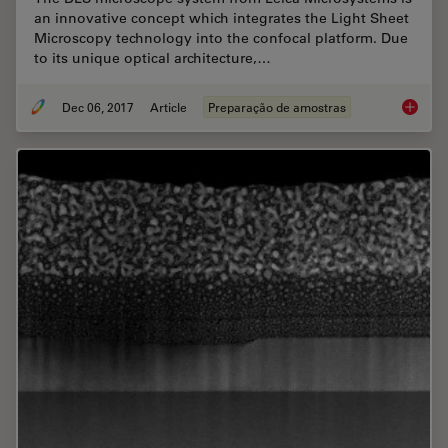
an innovative concept which integrates the Light Sheet
Microscopy technology into the confocal platform. Due
to its unique optical architecture,…
Dec 06, 2017
Article
Preparação de amostras
Using U