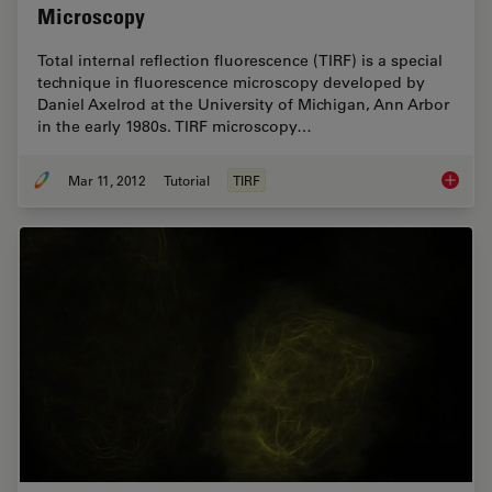
Microscopy
Total internal reflection fluorescence (TIRF) is a special
technique in fluorescence microscopy developed by
Daniel Axelrod at the University of Michigan, Ann Arbor
in the early 1980s. TIRF microscopy…
Mar 11, 2012
Tutorial
TIRF
Total In