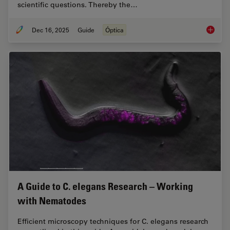
scientific questions. Thereby the…
Dec 16, 2025
Guide
Óptica
Factors
A Guide to C. elegans Research – Working
with Nematodes
Efficient microscopy techniques for C. elegans research