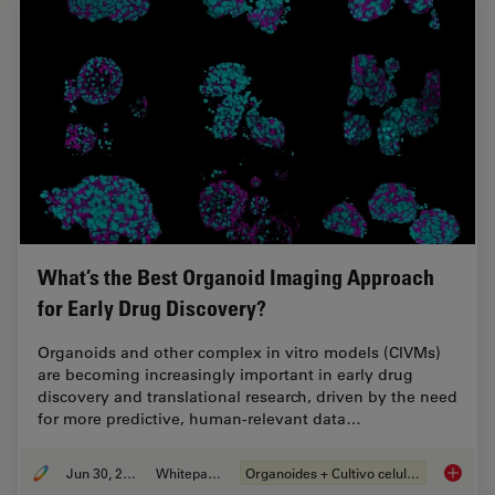
What’s the Best Organoid Imaging Approach
for Early Drug Discovery?
Organoids and other complex in vitro models (CIVMs)
are becoming increasingly important in early drug
discovery and translational research, driven by the need
for more predictive, human-relevant data…
Jun 30, 2026
Whitepaper
Organoides + Cultivo celular 3D
What’s 