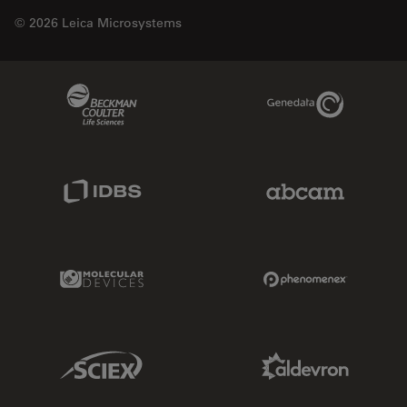
© 2026 Leica Microsystems
Beckman Coulter Link
Genedata Link
IDBS Link
Abcam Limited
Molecular Devices Link
Phenomenex L
Sciex Link
Aldevron Link