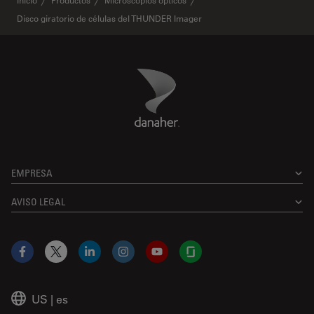
Disco giratorio de células del THUNDER Imager
Danaher Logo
Footer
EMPRESA
AVISO LEGAL
Facebook
X
LinkedIn
Instagram
YouTube
Glassdoor
US
|
es