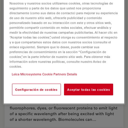
Nosotros y nuestros socios utilizamos cookies, otras tecnologías de
Jun 25, 2026
Whitepaper
THUNDER Imaging
Fast, H
seguimiento y parte de los datos que usted nos proporciona
directamente (como sus datos de contacto) para mejorar su experiencia
de uso de nuestro sitio web, ofrecerle publicidad y contenido
personalizado basado en su interacción con este y otros sitios web,
permitirle compartir contenido en redes sociales, efectuar análisis y
medir la efectividad de nuestras campañas publicitarias. Al hacer clic en
“Aceptar todas las cookies”, usted otorga su consentimiento al respecto
y a que compartamos estos datos con nuestros socios (consulte el
enlace siguiente). Siempre que lo desee, puede cambiar sus
preferencias de consentimiento en la sección “Configuración de
cookies”, en la parte inferior de nuestro sitio web. Para obtener más
información sobre nuestras políticas, consulte nuestro Aviso de
cookies.
Leica Microsystems Cookie Partners Details
Configuración de cookies
Aceptar todas las cookies
A Guide to Fluorescence Microscopy
Fluorescence microscopy uses the ability of
fluorophores, dyes, or fluorescent proteins to emit light
of a specific wavelength after being excited with light
of a shorter wavelength. Biomolecules can…