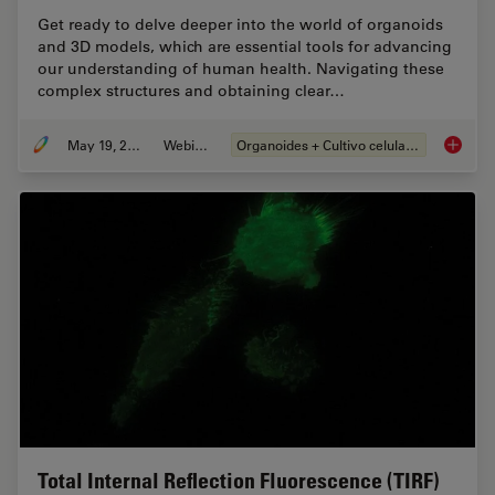
Get ready to delve deeper into the world of organoids
and 3D models, which are essential tools for advancing
our understanding of human health. Navigating these
complex structures and obtaining clear…
May 19, 2025
Webinar
Organoides + Cultivo celular 3D
Unlocki
Total Internal Reflection Fluorescence (TIRF)