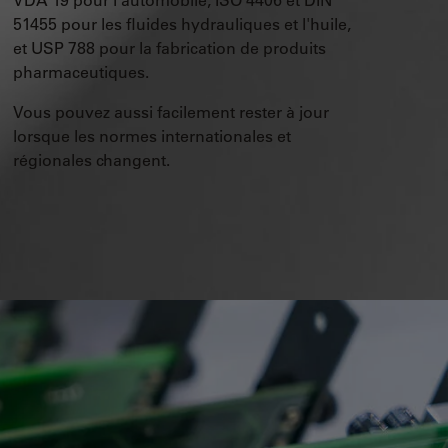
51455 pour les fluides hydrauliques et l'huile,
et USP 788 pour la fabrication de produits
pharmaceutiques.
Vous pouvez aussi facilement rester à jour
lorsque les normes internationales et
régionales changent.