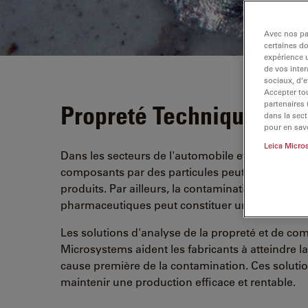
Avec nos par
certaines d
expérience u
de vos inter
sociaux, d’e
Accepter tou
partenaires
Propreté Technique
dans la sect
pour en savo
Leica Micro
Dans les secteurs de l'automobile et de l'électr
composants par des particules peut réduire les 
produits. Par ailleurs, la contamination par part
pharmaceutiques peut constituer un risque maje
Les solutions d'analyse de la propreté et de co
Microsystems aident les fabricants à atteindre la
cause première de la contamination. Ces solution
maintenir une production efficace et rentable.