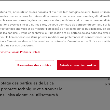
tenaires, nous utilisons des cookies et d’autres technologies de suivi. Nous utiliso
onnées que vous nous fournissez directement, comme vos coordonnées, afin d’amélio
tilisateur sur notre site, de vous proposer des publicités et du contenu personnalisé
actions avec ce site et d’autres sites, de vous permettre de partager du contenu sur l
ffectuer des analyses et de mesurer l’efficacité de nos campagnes publicitaires. En cl
s les cookies », vous consentez à leur utilisation et au partage de ces données avec
 (voir le lien ci-dessous). Vous pouvez modifier vos préférences de consentement à 
ion « Paramètres des cookies » en bas de notre site. Consultez notre Notice en matiè
ir plus sur nos pratiques.
systems Cookie Partners Details
onique, la contamination des
performances et la durée de vie des
Paramètres des cookies
Autoriser tous les cookies
icules dans les produits
ur pour les patients.
C
c
mptage des particules de Leica
pr
 propreté technique et à trouver la
s Leica aident les utilisateurs à