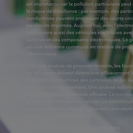
est importante, car la pollution particulaire pe
le risque de défaillance : par exemple, des parti
conductrices peuvent provoquer des courts-circ
les circuits imprimés. Aujourd’hui, avec l’électro
nous avons aussi des véhicules électriques ave
batteries et des composants électroniques. Le 
est une référence commune en matière de prop
l’électronique.
Pour une analyse de propreté rentable, les fourn
les fabricants doivent déterminer efficacement l
propriétés conductrices des particules, ce qui in
risque d’endommagement. Une analyse automat
essentielle pour un procédé efficace. La micros
optique est normalement utilisée. La déterminat
de la composition des particules avec une seule
constitue un grand avantage.
Exemple : Production de circuits imprimés