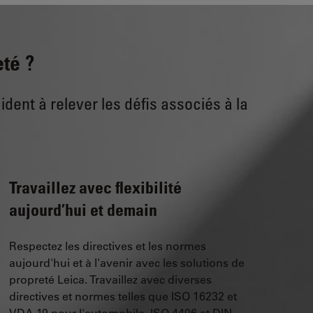
eté ?
ent à relever les défis associés à la
Travaillez avec flexibilité
aujourd’hui et demain
Respectez les directives et les normes
aujourd'hui et à l'avenir avec les solutions de
propreté Leica. Travaillez avec diverses
directives et normes telles que ISO 16232 et
VDA 19 pour l'automobile, ISO 4406 et DIN