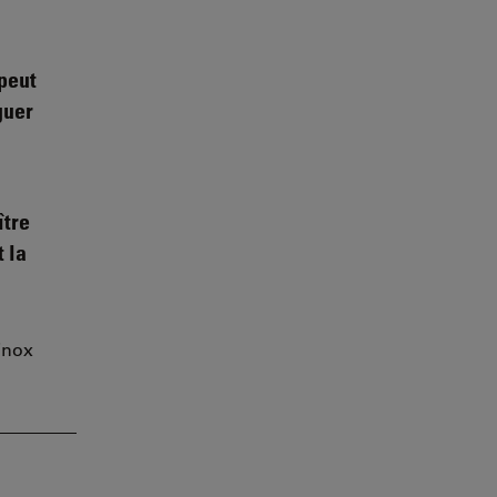
 peut
guer
ître
 la
inox