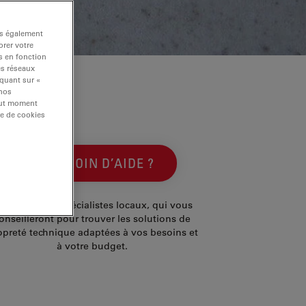
ns également
rer votre
s en fonction
es réseaux
iquant sur «
 nos
tout moment
re de cookies
BESOIN D’AIDE ?
ontactez nos spécialistes locaux, qui vous
onseilleront pour trouver les solutions de
opreté technique adaptées à vos besoins et
à votre budget.