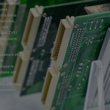
ut augmenter
cules
uits dans
mobilité,
c des
guide ZVEI
reté dans
isseurs et
es
dique le
isée est
copie
ion efficace
 solution