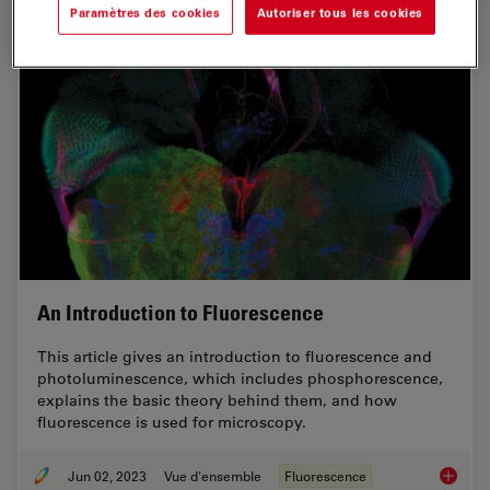
Paramètres des cookies
Autoriser tous les cookies
An Introduction to Fluorescence
This article gives an introduction to fluorescence and
photoluminescence, which includes phosphorescence,
explains the basic theory behind them, and how
fluorescence is used for microscopy.
Jun 02, 2023
Vue d'ensemble
Fluorescence
An Intr