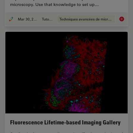
microscopy. Use that knowledge to set up…
Mar 30, 2022
Tutoriel
Techniques avancées de microscopie
Find Re
Fluorescence Lifetime-based Imaging Gallery