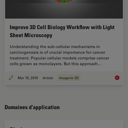
Improve 3D Cell Biology Workflow with Light
Sheet Microscopy
Understanding the sub-cellular mechanisms in
carcinogenesis is of crucial importance for cancer
treatment. Popular cellular models comprise cancer
cells grown as monolayers. But this approach…
Mar 10, 2019
Article
Imagerie 3D
Improve
Domaines d’application