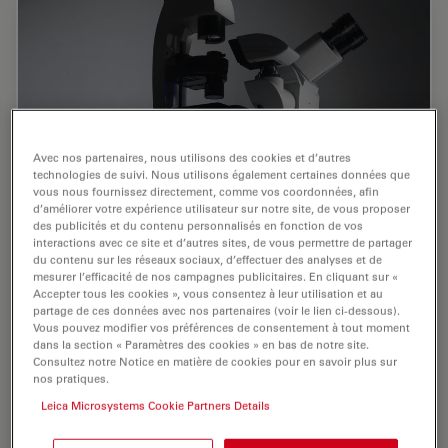
Avec nos partenaires, nous utilisons des cookies et d’autres
technologies de suivi. Nous utilisons également certaines données que
vous nous fournissez directement, comme vos coordonnées, afin
d’améliorer votre expérience utilisateur sur notre site, de vous proposer
des publicités et du contenu personnalisés en fonction de vos
interactions avec ce site et d’autres sites, de vous permettre de partager
Factors to Consider When Selecting a
du contenu sur les réseaux sociaux, d’effectuer des analyses et de
Research Microscope
mesurer l’efficacité de nos campagnes publicitaires. En cliquant sur «
Accepter tous les cookies », vous consentez à leur utilisation et au
partage de ces données avec nos partenaires (voir le lien ci-dessous).
An optical microscope is often one of the central
Vous pouvez modifier vos préférences de consentement à tout moment
devices in a life-science research lab. It can be used for
dans la section « Paramètres des cookies » en bas de notre site.
various applications which shed light on many
Consultez notre Notice en matière de cookies pour en savoir plus sur
nos pratiques.
scientific questions. Thereby the…
Leica Microsystems Cookie Partners Details
Dec 16, 2025
Guide
Optique
Factors