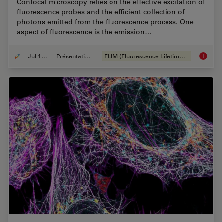
Confocal microscopy relies on the effective excitation of
fluorescence probes and the efficient collection of
photons emitted from the fluorescence process. One
aspect of fluorescence is the emission…
Jul 12, 2021
Présentations du CSF
FLIM (Fluorescence Lifetime Imaging Microscopy)
Fluores