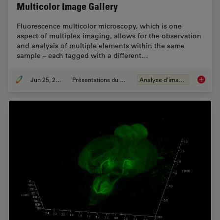
Multicolor Image Gallery
Fluorescence multicolor microscopy, which is one
aspect of multiplex imaging, allows for the observation
and analysis of multiple elements within the same
sample – each tagged with a different…
Jun 25, 2021
Présentations du CSF
Analyse d'images
Multico