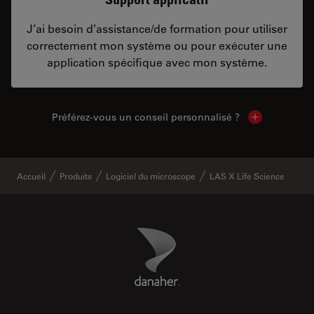
J’ai besoin d’assistance/de formation pour utiliser
correctement mon système ou pour exécuter une
application spécifique avec mon système.
Préférez-vous un conseil personnalisé ?
Show local c
Accueil
Produits
Logiciel du microscope
LAS X Life Science
Danaher Logo
Footer