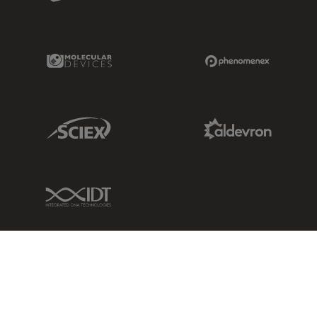
Molecular Devices Link
Phenomenex L
Sciex Link
Aldevron Link
IDT Link