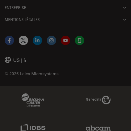
ENTREPRISE
MENTIONS LÉGALES
Facebook
X
LinkedIn
Instagram
YouTube
Glassdoor
US
|
fr
© 2026 Leica Microsystems
Beckman Coulter Link
Genedata Link
IDBS Link
Abcam Limited