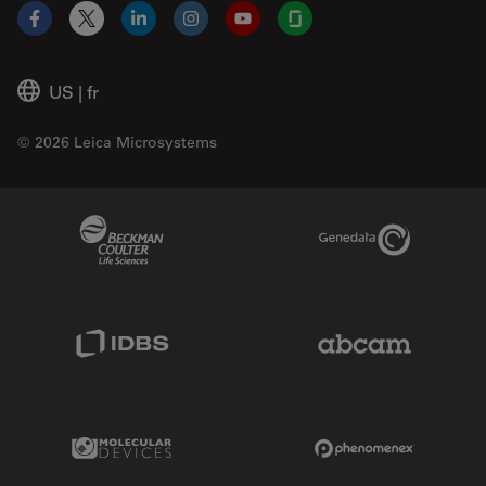
Facebook
X
LinkedIn
Instagram
YouTube
Glassdoor
US
|
fr
© 2026 Leica Microsystems
Beckman Coulter Link
Genedata Link
IDBS Link
Abcam Limited
Molecular Devices Link
Phenomenex L