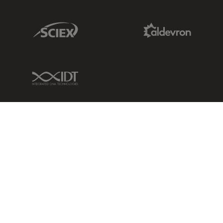
Sciex Link
Aldevron Link
IDT Link