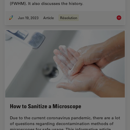
(FWHM). It also discusses the history.
Jan 19, 2023
Article
Résolution
Microsc
How to Sanitize a Microscope
Due to the current coronavirus pandemic, there are a lot
of questions regarding decontamination methods of
microscopes for safe usage. This informative article