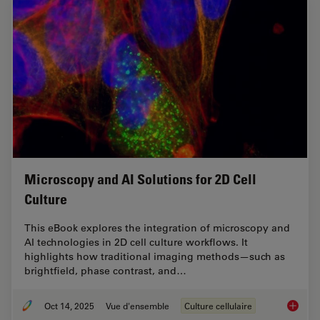
Microscopy and AI Solutions for 2D Cell
Culture
This eBook explores the integration of microscopy and
AI technologies in 2D cell culture workflows. It
highlights how traditional imaging methods—such as
brightfield, phase contrast, and…
Oct 14, 2025
Vue d'ensemble
Culture cellulaire
Microsco