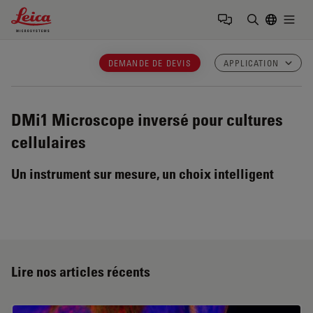
Leica Microsystems Logo
Togg
Saisir un t
DEMANDE DE DEVIS
APPLICATION
DMi1
Microscope inversé pour cultures
cellulaires
Un instrument sur mesure, un choix intelligent
Lire nos articles récents