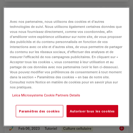
Avec nos partenaires, nous utilisons des cookies et d’autres
technologies de suivi. Nous utilisons également certaines données que
vous nous fournissez directement, comme vos coordonnées, afin
d’améliorer votre expérience utilisateur sur notre site, de vous proposer
des publicités et du contenu personnalisés en fonction de vos
interactions avec ce site et d’autres sites, de vous permettre de partager
du contenu sur les réseaux sociaux, d’effectuer des analyses et de
mesurer l’efficacité de nos campagnes publicitaires. En cliquant sur «
Accepter tous les cookies », vous consentez à leur utilisation et au
partage de ces données avec nos partenaires (voir le lien ci-dessous).
Vous pouvez modifier vos préférences de consentement à tout moment
dans la section « Paramètres des cookies » en bas de notre site.
Consultez notre Notice en matière de cookies pour en savoir plus sur
How to do a Proper Cell Culture Quick Check
nos pratiques.
Leica Microsystems Cookie Partners Details
In order to successfully work with mammalian cell lines,
they must be grown under controlled conditions and
require their own specific growth medium. In addition,
Paramètres des cookies
Autoriser tous les cookies
to guarantee consistency their growth…
Feb 06, 2023
Tutoriel
Culture cellulaire
How to 