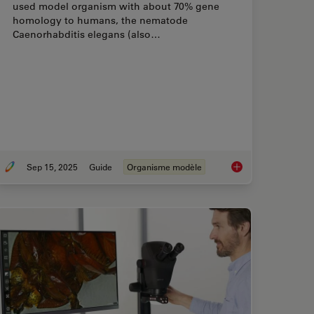
used model organism with about 70% gene
homology to humans, the nematode
Caenorhabditis elegans (also…
Sep 15, 2025
Guide
Organisme modèle
urance Improvement Across Industries
A Guide to C. elega