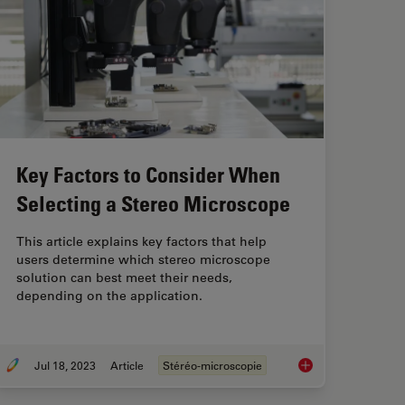
Key Factors to Consider When
Selecting a Stereo Microscope
This article explains key factors that help
users determine which stereo microscope
solution can best meet their needs,
depending on the application.
Jul 18, 2023
Article
Stéréo-microscopie
ng Clearly the Magnification of Microscopy
Key Factors to Cons