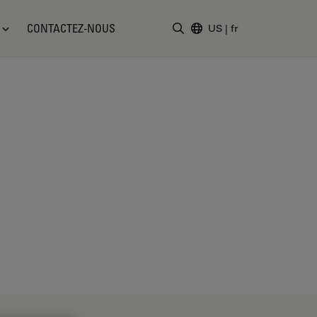
CONTACTEZ-NOUS
US
|
fr
Saisir un terme de recher