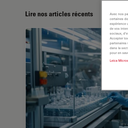
Lire nos articles récents
Avec nos par
certaines d
expérience u
de vos inter
sociaux, d’e
Accepter tou
partenaires
dans la sect
pour en savo
Leica Micro