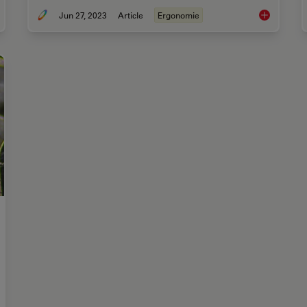
Jun 27, 2023
Article
Ergonomie
t is the FusionOptics Technology?
Microscope