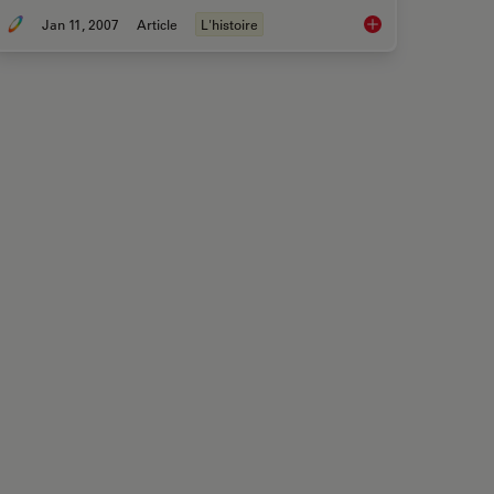
Jan 11, 2007
Article
L'histoire
 Ergonomics
The History of Ster