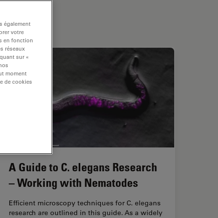
ns également
rer votre
s en fonction
es réseaux
iquant sur «
 nos
tout moment
re de cookies
A Guide to C. elegans Research
– Working with Nematodes
Efficient microscopy techniques for C. elegans
research are outlined in this guide. As a widely