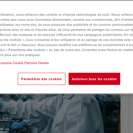
tenaires, nous utilisons des cookies et d’autres technologies de suivi. Nous utiliso
onnées que vous nous fournissez directement, comme vos coordonnées, afin d’amélio
tilisateur sur notre site, de vous proposer des publicités et du contenu personnalisé
actions avec ce site et d’autres sites, de vous permettre de partager du contenu sur l
ffectuer des analyses et de mesurer l’efficacité de nos campagnes publicitaires. En cl
s les cookies », vous consentez à leur utilisation et au partage de ces données avec
 (voir le lien ci-dessous). Vous pouvez modifier vos préférences de consentement à 
ion « Paramètres des cookies » en bas de notre site. Consultez notre Notice en matiè
ir plus sur nos pratiques.
systems Cookie Partners Details
Paramètres des cookies
Autoriser tous les cookies