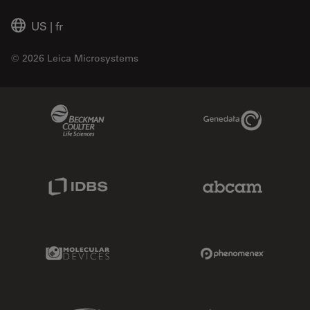
US
|
fr
© 2026 Leica Microsystems
Beckman Coulter Link
Genedata Link
IDBS Link
Abcam Limited
Molecular Devices Link
Phenomenex L