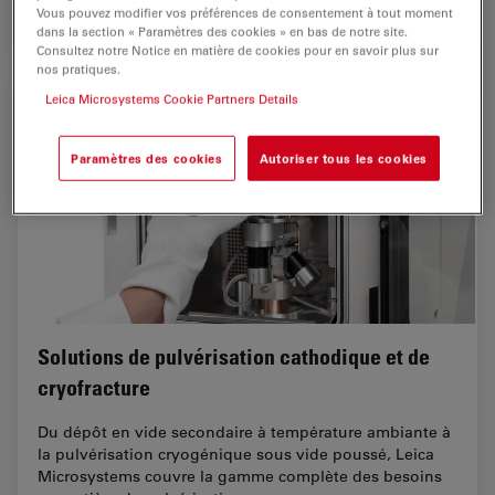
Vous pouvez modifier vos préférences de consentement à tout moment
Mar 21, 2022
Guide
Cryo-microscopie électronique
Tomogra
dans la section « Paramètres des cookies » en bas de notre site.
Consultez notre Notice en matière de cookies pour en savoir plus sur
nos pratiques.
Leica Microsystems Cookie Partners Details
Paramètres des cookies
Autoriser tous les cookies
Solutions de pulvérisation cathodique et de
cryofracture
Du dépôt en vide secondaire à température ambiante à
la pulvérisation cryogénique sous vide poussé, Leica
Microsystems couvre la gamme complète des besoins