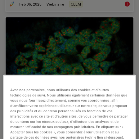
Feb 06, 2025
Webinaire
CLEM
From Be
Avec nos partenaires, nous utilisons des cookies et d’autres
technologies de suivi. Nous utilisons également certaines données que
Tomographie Cryoélectronique
vous nous fournissez directement, comme vos coordonnées, afin
d’améliorer votre expérience utilisateur sur notre site, de vous proposer
La tomographie cryoélectronique (CryoET) est utilisée
des publicités et du contenu personnalisés en fonction de vos
interactions avec ce site et d’autres sites, de vous permettre de partager
pour analyser les biomolécules dans leur
du contenu sur les réseaux sociaux, d’effectuer des analyses et de
environnement cellulaire avec une résolution sans
mesurer l’efficacité de nos campagnes publicitaires. En cliquant sur «
précédent, inférieure au nanomètre.
Accepter tous les cookies », vous consentez à leur utilisation et au
partage de ces données avec nos partenaires (voir le lien ci-dessous).