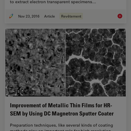
to extract electron transparent specimens…
Nov 23, 2016
Article
Revêtement
Each At
Improvement of Metallic Thin Films for HR-
SEM by Using DC Magnetron Sputter Coater
Preparation techniques, like several kinds of coating
methods play an important role for high resolution