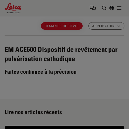
Leica Microsystems Logo
Togg
Saisir un t
DEMANDE DE DEVIS
APPLICATION
EM ACE600
Dispositif de revêtement par
pulvérisation cathodique
Faites confiance à la précision
Lire nos articles récents