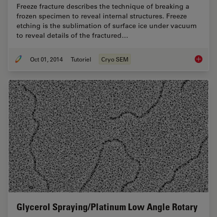
Freeze fracture describes the technique of breaking a
frozen specimen to reveal internal structures. Freeze
etching is the sublimation of surface ice under vacuum
to reveal details of the fractured…
Oct 01, 2014
Tutoriel
Cryo SEM
Brief In
Glycerol Spraying/Platinum Low Angle Rotary