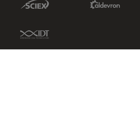
Sciex Link
Aldevron Link
IDT Link