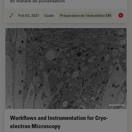
en matière de pulvérisation.
Feb 02, 2021
Guide
Préparation de l'échantillon EM
Solution
Workflows and Instrumentation for Cryo-
electron Microscopy