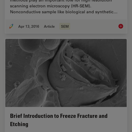
scanning electron microscopy (HR-SEM).
Nonconductive sample like biological and synthetic…
Apr 13, 2016
Article
SEM
Improve
Brief Introduction to Freeze Fracture and
Etching