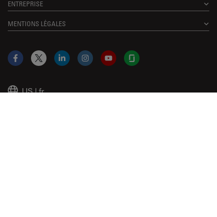
ENTREPRISE
MENTIONS LÉGALES
Facebook
X
LinkedIn
Instagram
YouTube
Glassdoor
US
|
fr
© 2026 Leica Microsystems
Beckman Coulter Link
Genedata Link
IDBS Link
Abcam Limited