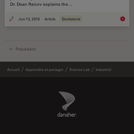
Dr. Dean Raicov explains the…
Jun 13, 2016
Article
Dentisterie
The Den
Précédent
Accueil
Apprendre et partager
Science Lab
Industriel
Danaher Logo
Footer