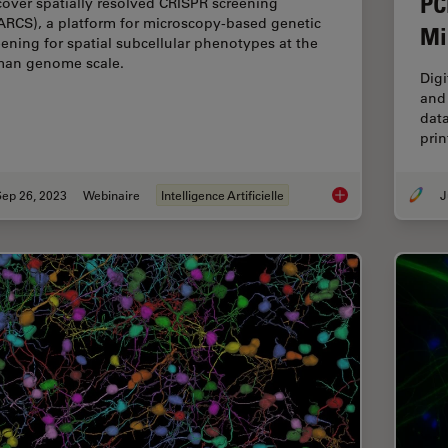
PC
cover spatially resolved CRISPR screening
ARCS), a platform for microscopy-based genetic
Mi
eening for spatial subcellular phenotypes at the
an genome scale.
Digi
and 
data
pri
Sep 26, 2023
Webinaire
Intelligence Artificielle
J
Exploring Subcellul