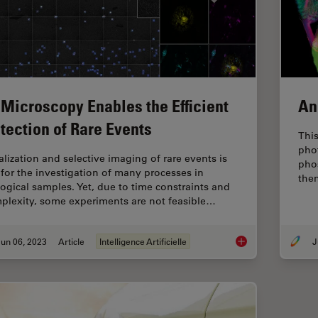
 Microscopy Enables the Efficient
An
tection of Rare Events
This
pho
alization and selective imaging of rare events is
pho
 for the investigation of many processes in
the
logical samples. Yet, due to time constraints and
plexity, some experiments are not feasible…
un 06, 2023
Article
Intelligence Artificielle
J
AI Microscopy Enable