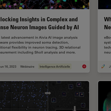
locking Insights in Complex and
Wh
nse Neuron Images Guided by AI
Ne
 latest advancement in Aivia AI image analysis
eBoo
tware provides improved soma detection,
syst
tional flexibility in neuron tracing, 3D relational
tec
surement including Sholl analysis and more.
neu
un 16, 2023
Webinaire
Intelligence Artificielle
J
Unlocking Insights 