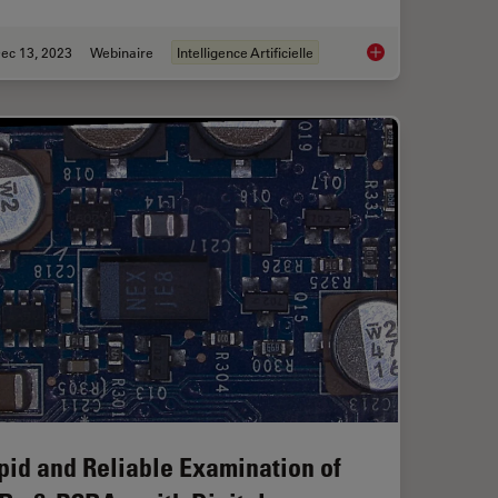
ec 13, 2023
Webinaire
Intelligence Artificielle
ient Cleanliness Analysis
Transforming Multipl
pid and Reliable Examination of