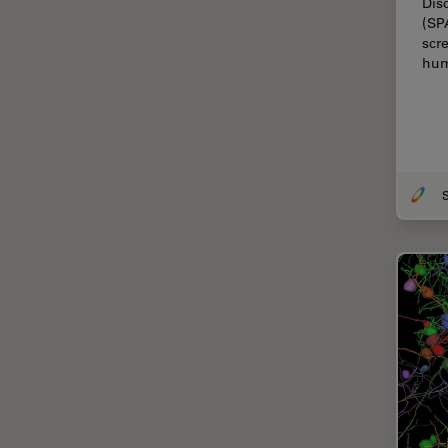
Dis
Chirurgie de la cornée
(SP
Chirurgie de la rétine
scr
hum
Chirurgie du glaucome
Circuit imprimé (PCB)
CLEM
Coloration
Congélation à haute pression
Conservation de l'art
Contrast Methods in Light
Microscopy
Cryo SEM
Cryo-microscopie
électronique
Culture cellulaire