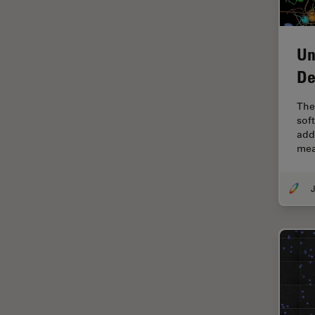
Dentisterie
Diffusion Raman cohérente
(CRS)
Un
Dissection
De
Drosophila Research
The
Éducation
sof
addi
Ergonomie
mea
F-Techniques
Fabrication de batteries
J
FLIM (Fluorescence Lifetime
Imaging Microscopy)
Fluorescence
Fluorophore
FluoSync