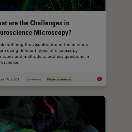
at are the Challenges in
uroscience Microscopy?
k outlining the visualization of the nervous
em using different types of microscopy
hniques and methods to address questions in
roscience.
un 14, 2023
Interviews
Neurosciences
in Complex and Dense Neuron Images Guided by AI
What are the Challe