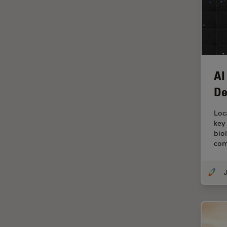
Fonctionnalités de
STELLARIS
Fraisage par faisceau d'ions
FRAP
FRET
AI
Gynécologie et urologie
De
HyD
Loc
Imagerie 3D
key
bio
Imagerie et analyse
com
tissulaires avancées
Imagerie in vivo de
l'organisme entier
J
Imagerie multiplexée spatiale
Imagerie pour cellules
vivantes