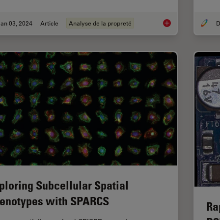
an 03, 2024
Article
Analyse de la propreté
D
Key Factors for Effic
ploring Subcellular Spatial
enotypes with SPARCS
Ra