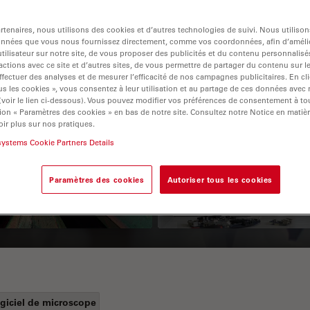
tenaires, nous utilisons des cookies et d’autres technologies de suivi. Nous utiliso
onnées que vous nous fournissez directement, comme vos coordonnées, afin d’amélio
tilisateur sur notre site, de vous proposer des publicités et du contenu personnalisé
actions avec ce site et d’autres sites, de vous permettre de partager du contenu sur l
ffectuer des analyses et de mesurer l’efficacité de nos campagnes publicitaires. En cl
s les cookies », vous consentez à leur utilisation et au partage de ces données avec
 (voir le lien ci-dessous). Vous pouvez modifier vos préférences de consentement à 
ion « Paramètres des cookies » en bas de notre site. Consultez notre Notice en matiè
 Polarization
Key Factors to
ir plus sur nos pratiques.
systems Cookie Partners Details
croscopy Principle
Consider When
Selecting a Stereo
Paramètres des cookies
Autoriser tous les cookies
Microscope
giciel de microscope