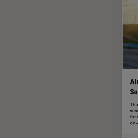
Imagerie quantitative
Imagerie THUNDER
Immunofluorescence
Industrie des métaux
Industrie électronique et des
semi-conducteurs
Intelligence Artificielle
Inverted Microscopy
Al
L'histoire
Su
Les bases de la microscopie
The
Limite de diffraction
sus
Logiciel de microscope
for
on-
Maladies neurodégénératives
Médecine Légale