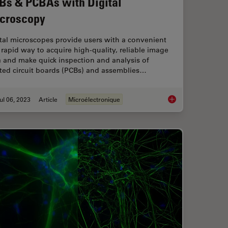
Bs & PCBAs with Digital
croscopy
tal microscopes provide users with a convenient
rapid way to acquire high-quality, reliable image
 and make quick inspection and analysis of
nted circuit boards (PCBs) and assemblies…
ul 06, 2023
Article
Microélectronique
ar Spatial Phenotypes with SPARCS
Rapid and Reliable 