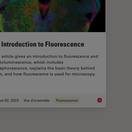
 Introduction to Fluorescence
 article gives an introduction to fluorescence and
toluminescence, which includes
sphorescence, explains the basic theory behind
m, and how fluorescence is used for microscopy.
un 02, 2023
Vue d'ensemble
Fluorescence
s the Efficient Detection of Rare Events
An Introduction to F