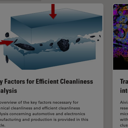
y Factors for Efficient Cleanliness
Tr
alysis
in
overview of the key factors necessary for
Aiv
hnical cleanliness and efficient cleanliness
rese
lysis concerning automotive and electronics
mic
ufacturing and production is provided in this
with
cle.
clu