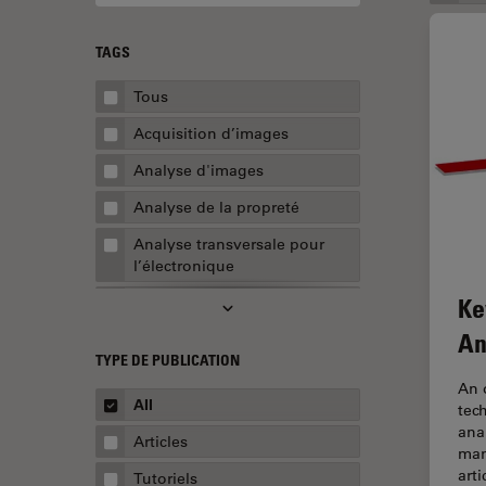
TAGS
Tous
Acquisition d’images
Analyse d'images
Analyse de la propreté
Analyse transversale pour
l’électronique
Ke
AR Surgery
An
Assemblée
TYPE DE PUBLICATION
Assurance de la qualité /
An 
Contrôle de la qualité
All
tec
ana
Automobile et aérospatial
Articles
man
Biologie cellulaire
arti
Tutoriels