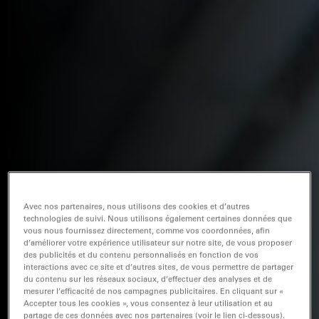
Avec nos partenaires, nous utilisons des cookies et d’autres
technologies de suivi. Nous utilisons également certaines données que
vous nous fournissez directement, comme vos coordonnées, afin
d’améliorer votre expérience utilisateur sur notre site, de vous proposer
des publicités et du contenu personnalisés en fonction de vos
interactions avec ce site et d’autres sites, de vous permettre de partager
du contenu sur les réseaux sociaux, d’effectuer des analyses et de
mesurer l’efficacité de nos campagnes publicitaires. En cliquant sur «
Accepter tous les cookies », vous consentez à leur utilisation et au
partage de ces données avec nos partenaires (voir le lien ci-dessous).