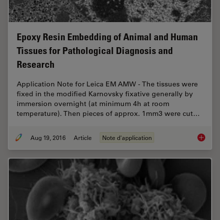
Epoxy Resin Embedding of Animal and Human
Tissues for Pathological Diagnosis and
Research
Application Note for Leica EM AMW - The tissues were
fixed in the modified Karnovsky fixative generally by
immersion overnight (at minimum 4h at room
temperature). Then pieces of approx. 1mm3 were cut…
Aug 19, 2016
Article
Note d'application
Epoxy R