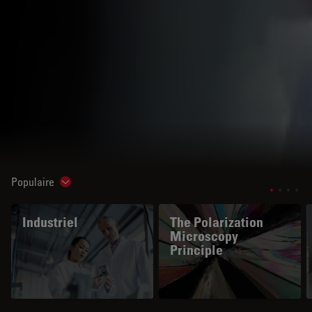
Populaire
Show subnavigation
Industriel
The Polarization
Microscopy
Principle