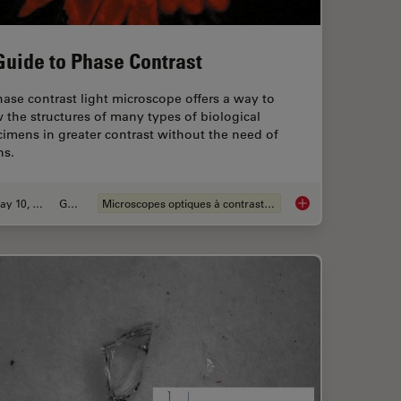
Guide to Phase Contrast
ase contrast light microscope offers a way to
 the structures of many types of biological
imens in greater contrast without the need of
ns.
May 10, 2021
Guide
Microscopes optiques à contraste de phase
d Microscopes
A Guide to Phase Co