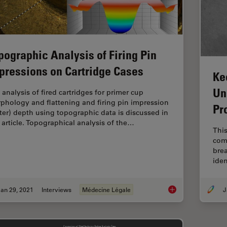
pographic Analysis of Firing Pin
pressions on Cartridge Cases
Ke
Un
 analysis of fired cartridges for primer cup
phology and flattening and firing pin impression
Pr
ater) depth using topographic data is discussed in
s article. Topographical analysis of the…
This
com
brea
iden
an 29, 2021
Interviews
Médecine Légale
J
Topographic Analysis