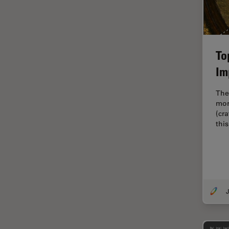
Fonctionnalités de
STELLARIS
Fraisage par faisceau d'ions
FRAP
To
FRET
Im
Gynécologie et urologie
The
HyD
mor
(cr
Imagerie 3D
thi
Imagerie et analyse
tissulaires avancées
Imagerie in vivo de
l'organisme entier
Imagerie multiplexée spatiale
J
Imagerie pour cellules
vivantes