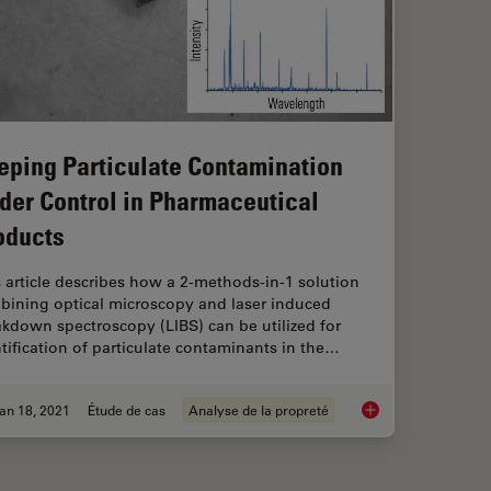
eping Particulate Contamination
der Control in Pharmaceutical
oducts
 article describes how a 2-methods-in-1 solution
bining optical microscopy and laser induced
kdown spectroscopy (LIBS) can be utilized for
tification of particulate contaminants in the…
an 18, 2021
Étude de cas
Analyse de la propreté
 of Firing Pin Impressions on Cartridge Cases
Keeping Particulate 