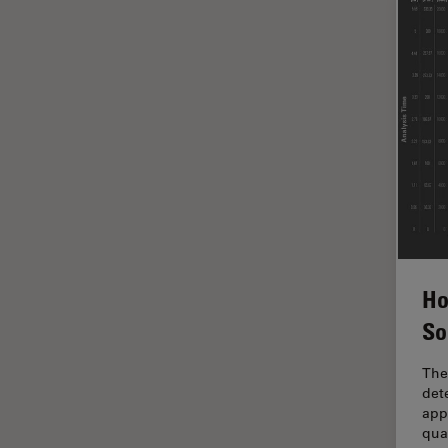
Imagerie quantitative
Imagerie THUNDER
Immunofluorescence
Industrie des métaux
Industrie électronique et des
semi-conducteurs
Intelligence Artificielle
Inverted Microscopy
L'histoire
Ho
Les bases de la microscopie
So
Limite de diffraction
Logiciel de microscope
The
dete
Maladies neurodégénératives
appl
qua
Médecine Légale