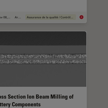
Nov 08, 2021
Article
Assurance de la qualité / Contrôle de la qualité
ications Benefit from Fluorescence Microscopy
How to Select the Rig
oss Section Ion Beam Milling of
ttery Components