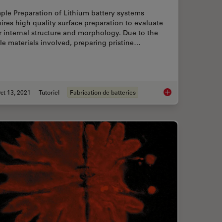
ple Preparation of Lithium battery systems
ires high quality surface preparation to evaluate
r internal structure and morphology. Due to the
tle materials involved, preparing pristine…
ct 13, 2021
Tutoriel
Fabrication de batteries
l Microscope to Streamline Inspection Processes
Cross Section Ion B