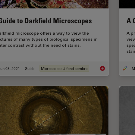
Guide to Darkfield Microscopes
A 
arkfield microscope offers a way to view the
A ph
uctures of many types of biological specimens in
view
ater contrast without the need of stains.
spec
stai
un 08, 2021
Guide
Microscopes à fond sombre
A Guide to Darkfiel