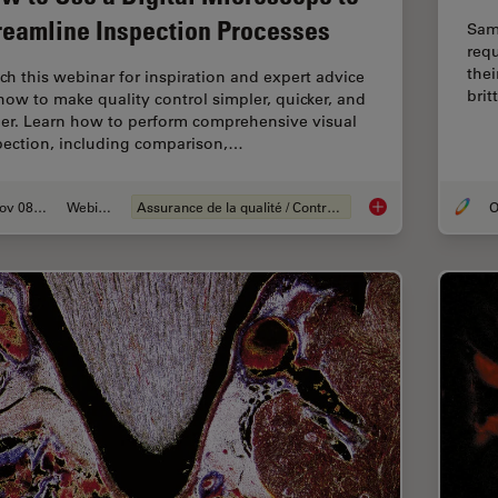
reamline Inspection Processes
Sam
requ
thei
ch this webinar for inspiration and expert advice
brit
how to make quality control simpler, quicker, and
ier. Learn how to perform comprehensive visual
pection, including comparison,…
Nov 08, 2021
Webinaire
Assurance de la qualité / Contrôle de la qualité
O
How to Use a Digita