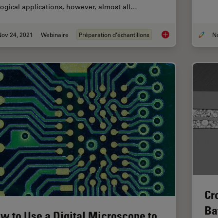
logical applications, however, almost all…
Nov 24, 2021
Webinaire
Préparation d’échantillons
How Industrial Appl
Cr
Ba
w to Use a Digital Microscope to