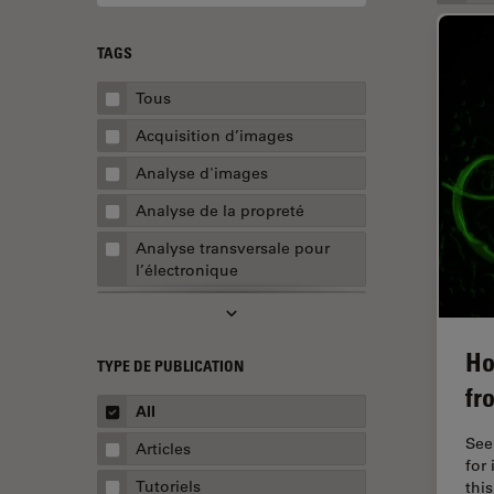
TAGS
Tous
Acquisition d’images
Analyse d'images
Analyse de la propreté
Analyse transversale pour
l’électronique
AR Surgery
Assemblée
Ho
TYPE DE PUBLICATION
Assurance de la qualité /
fr
Contrôle de la qualité
All
Automobile et aérospatial
See
Articles
for
Biologie cellulaire
Tutoriels
thi