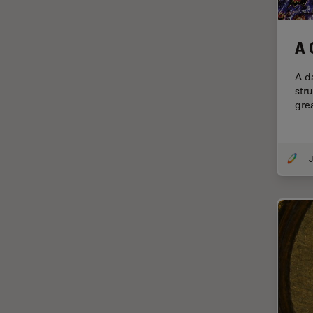
Dentisterie
Diffusion Raman cohérente
(CRS)
A 
Dissection
A d
Drosophila Research
str
gre
Éducation
Ergonomie
J
F-Techniques
Fabrication de batteries
FLIM (Fluorescence Lifetime
Imaging Microscopy)
Fluorescence
Fluorophore
FluoSync