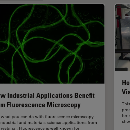
Ho
Vi
w Industrial Applications Benefit
om Fluorescence Microscopy
This
pro
for 
 what you can do with fluorescence microscopy
sho
 industrial and materials science applications from
s webinar. Fluorescence is well known for