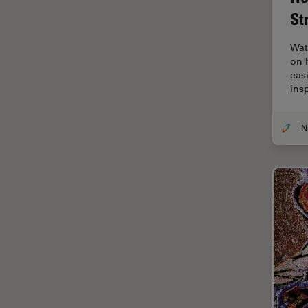
Chirurgie de la cornée
St
Chirurgie de la rétine
Wat
Chirurgie du glaucome
on 
Circuit imprimé (PCB)
eas
ins
CLEM
Coloration
Congélation à haute pression
Conservation de l'art
Contrast Methods in Light
Microscopy
Cryo SEM
Cryo-microscopie
électronique
Culture cellulaire