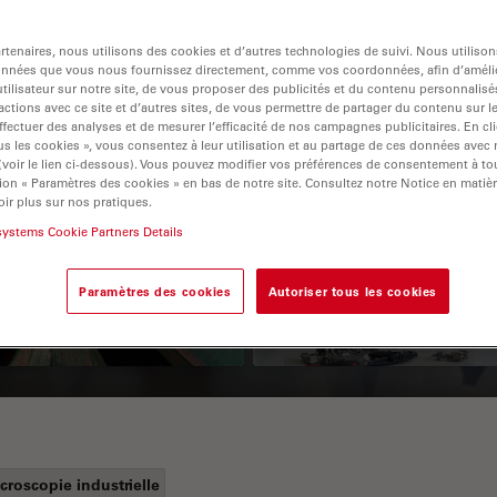
tenaires, nous utilisons des cookies et d’autres technologies de suivi. Nous utiliso
onnées que vous nous fournissez directement, comme vos coordonnées, afin d’amélio
tilisateur sur notre site, de vous proposer des publicités et du contenu personnalisé
actions avec ce site et d’autres sites, de vous permettre de partager du contenu sur l
ffectuer des analyses et de mesurer l’efficacité de nos campagnes publicitaires. En cl
s les cookies », vous consentez à leur utilisation et au partage de ces données avec
 (voir le lien ci-dessous). Vous pouvez modifier vos préférences de consentement à 
ion « Paramètres des cookies » en bas de notre site. Consultez notre Notice en matiè
 Polarization
Key Factors to
ir plus sur nos pratiques.
croscopy Principle
Consider When
systems Cookie Partners Details
Selecting a Stereo
Paramètres des cookies
Autoriser tous les cookies
Microscope
croscopie industrielle