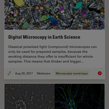
Digital Microscopy in Earth Science
Classical polarized light (compound) microscopes can
only be used for prepared samples, because the
working distance they offer is insufficient for whole
samples. This means that thicker and bigger…
Aug 30, 2017
Webinaire
Microscopie numérique
Digital