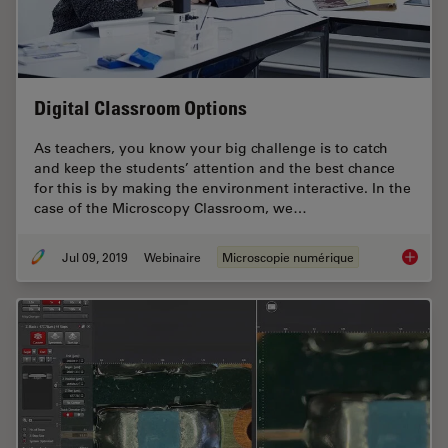
Digital Classroom Options
As teachers, you know your big challenge is to catch
and keep the students’ attention and the best chance
for this is by making the environment interactive. In the
case of the Microscopy Classroom, we…
Jul 09, 2019
Webinaire
Microscopie numérique
Digital