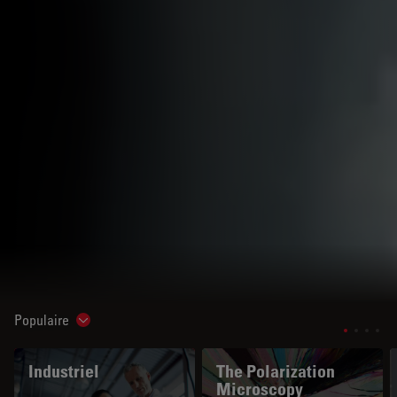
Populaire
Show subnavigation
Industriel
The Polarization
Microscopy