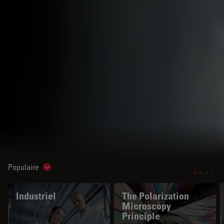
Populaire
Show subnavigation
Industriel
The Polarization
Microscopy
Principle