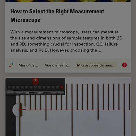
How to Select the Right Measurement
Microscope
With a measurement microscope, users can measure
the size and dimensions of sample features in both 2D
and 3D, something crucial for inspection, QC, failure
analysis, and R&D. However, choosing the…
Mar 04, 2026
Vue d'ensemble
Microscopes de mesure
How to 