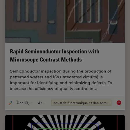
Rapid Semiconductor Inspection with
Microscope Contrast Methods
Semiconductor inspection during the production of
patterned wafers and ICs (integrated circuits) is
important for identifying and minimizing defects. To
increase the efficiency of quality control in…
Dec 13, 2023
Article
Industrie électronique et des semi-conducteurs
Rapid S