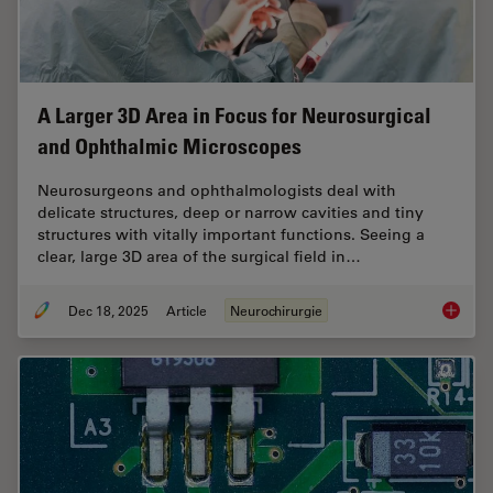
A Larger 3D Area in Focus for Neurosurgical
and Ophthalmic Microscopes
Neurosurgeons and ophthalmologists deal with
delicate structures, deep or narrow cavities and tiny
structures with vitally important functions. Seeing a
clear, large 3D area of the surgical field in…
Dec 18, 2025
Article
Neurochirurgie
A Large