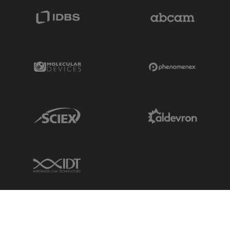
IDBS Link
Abcam Limited
Molecular Devices Link
Phenomenex L
Sciex Link
Aldevron Link
IDT Link