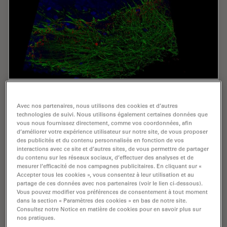
Unlocking the Secrets of Organoid Models in
Biomedical Research
Avec nos partenaires, nous utilisons des cookies et d’autres
technologies de suivi. Nous utilisons également certaines données que
vous nous fournissez directement, comme vos coordonnées, afin
Get ready to delve deeper into the world of organoids
d’améliorer votre expérience utilisateur sur notre site, de vous proposer
and 3D models, which are essential tools for advancing
des publicités et du contenu personnalisés en fonction de vos
our understanding of human health. Navigating these
interactions avec ce site et d’autres sites, de vous permettre de partager
du contenu sur les réseaux sociaux, d’effectuer des analyses et de
complex structures and obtaining clear…
mesurer l’efficacité de nos campagnes publicitaires. En cliquant sur «
Accepter tous les cookies », vous consentez à leur utilisation et au
May 19, 2025
Webinaire
Organoïdes + Culture cellulaire en 3D
partage de ces données avec nos partenaires (voir le lien ci-dessous).
Unlocki
Vous pouvez modifier vos préférences de consentement à tout moment
dans la section « Paramètres des cookies » en bas de notre site.
Consultez notre Notice en matière de cookies pour en savoir plus sur
nos pratiques.