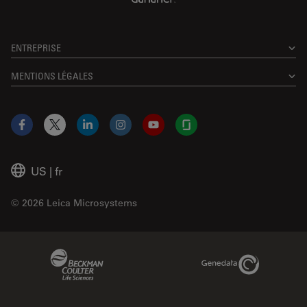
ENTREPRISE
MENTIONS LÉGALES
Facebook
X
LinkedIn
Instagram
YouTube
Glassdoor
US
|
fr
© 2026 Leica Microsystems
Beckman Coulter Link
Genedata Link