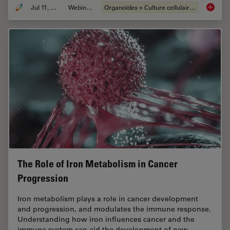
Jul 11, 2023
Webinaire
Organoïdes + Culture cellulaire en 3D
Imaging
The Role of Iron Metabolism in Cancer
Progression
Iron metabolism plays a role in cancer development
and progression, and modulates the immune response.
Understanding how iron influences cancer and the
immune system can aid the development of new…