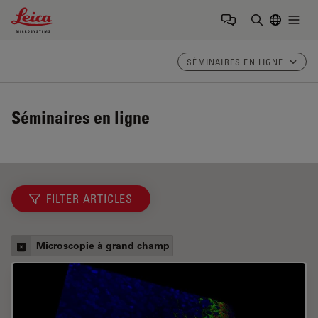
Leica Microsystems Logo
Togg
Saisir un t
SÉMINAIRES EN LIGNE
Séminaires en ligne
FILTER ARTICLES
Microscopie à grand champ