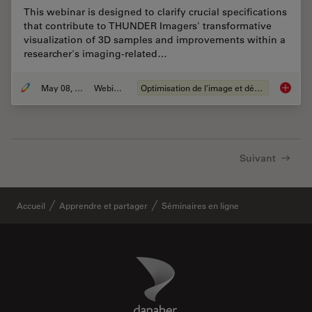
This webinar is designed to clarify crucial specifications
that contribute to THUNDER Imagers' transformative
visualization of 3D samples and improvements within a
researcher's imaging-related…
May 08, 2020
Webinaire
Optimisation de l'image et déconvolution
Computa
Suivant
Accueil
Apprendre et partager
Séminaires en ligne
Danaher Logo
Footer