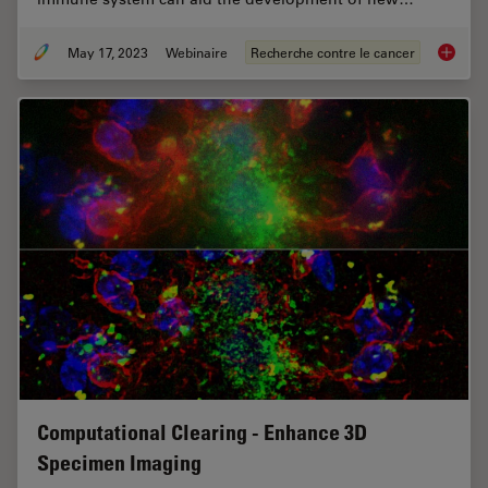
May 17, 2023
Webinaire
Recherche contre le cancer
The Rol
Computational Clearing - Enhance 3D
Specimen Imaging