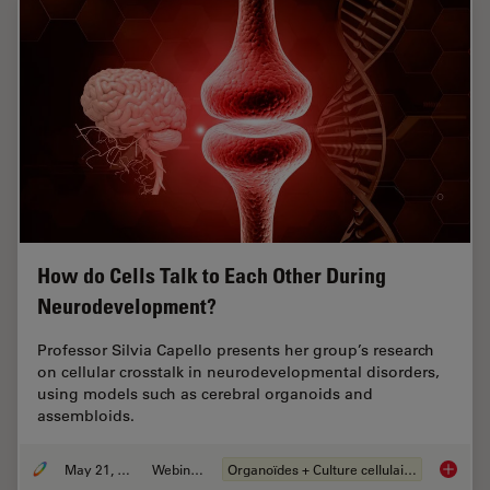
How do Cells Talk to Each Other During
Neurodevelopment?
Professor Silvia Capello presents her group’s research
on cellular crosstalk in neurodevelopmental disorders,
using models such as cerebral organoids and
assembloids.
May 21, 2024
Webinaire
Organoïdes + Culture cellulaire en 3D
How do 