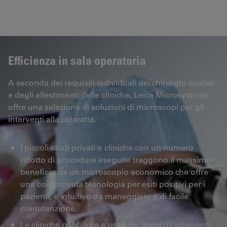
Efficienza in sala operatoria
A seconda dei requisiti individuali dei chirurghi oculisti
e degli allestimenti delle cliniche, Leica Microsystems
offre una selezione di soluzioni di microscopi per gli
interventi alla cataratta.
I piccoli studi privati o cliniche con un numero
ridotto di procedure eseguite traggono il massimo
beneficio da un microscopio economico che offre
una comprovata tecnologia per esiti positivi per i
pazienti, è intuitivo da maneggiare e di facile
manutenzione.
Le cliniche pubbliche e provate, in cui gli interventi