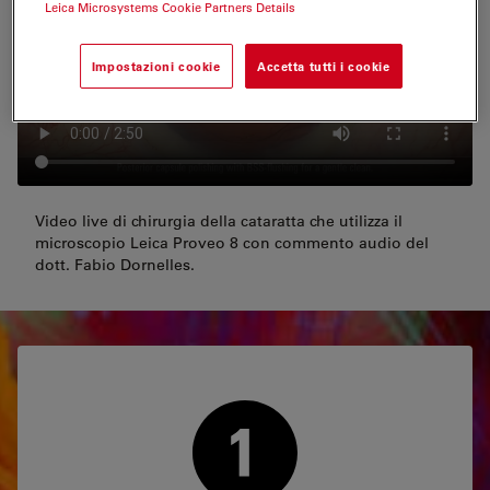
Leica Microsystems Cookie Partners Details
Impostazioni cookie
Accetta tutti i cookie
Video live di chirurgia della cataratta che utilizza il
microscopio Leica Proveo 8 con commento audio del
dott. Fabio Dornelles.