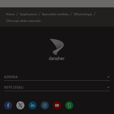
Home
Applicazioni
Specialità mediche
Oftalmologia
Chirurgia della cataratta
Danaher Logo
Footer
AZIENDA
NOTE LEGALI
Facebook
X
LinkedIn
Instagram
YouTube
Glassdoor