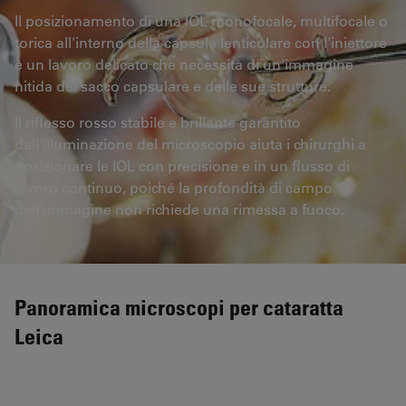
Il posizionamento di una IOL monofocale, multifocale o
torica all'interno della capsula lenticolare con l'iniettore
è un lavoro delicato che necessità di un'immagine
nitida del sacco capsulare e delle sue strutture.
Il riflesso rosso stabile e brillante garantito
dall'illuminazione del microscopio aiuta i chirurghi a
posizionare le IOL con precisione e in un flusso di
lavoro continuo, poiché la profondità di campo
dell'immagine non richiede una rimessa a fuoco.
Panoramica microscopi per cataratta
Leica