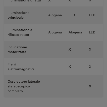
Illuminazione diretta
X
X
X
Illuminazione
Alogena
LED
LED
principale
Illuminazione a
Alogena
Alogena
LED
riflesso rosso
Inclinazione
X
X
motorizzata
Freni
X
X
elettromagnetici
Osservatore laterale
stereoscopico
X
completo