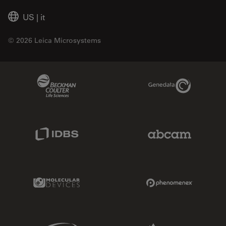
US
|
it
© 2026 Leica Microsystems
Beckman Coulter Link
Genedata Link
IDBS Link
Abcam Limited
Molecular Devices Link
Phenomenex L
Sciex Link
Aldevron Link