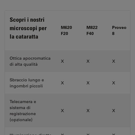
Scopri i nostri
microscopi per
M620
M822
Proveo
F20
F40
8
la cataratta
Ottica apocromatica
X
X
X
di alta qualità
Sbraccio lungo e
X
X
X
ingombri piccoli
Telecamera e
sistema di
X
X
X
registrazione
(opzionale)