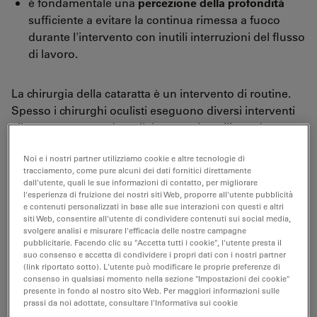
è fondamentale una
percezione della profondità
sufficiente a evitare la continua rimessa a fuoco
durante l'intervento con inutili interruzioni del flusso
di lavoro.
La chirurgia della cataratta è un intervento di routine.
Spesso i chirurghi oculisti eseguono diversi interventi
alla cataratta, uno dopo l'altro, a volte utilizzando
persino due sale operatorie per aumentare l'efficienza.
Noi e i nostri partner utilizziamo cookie e altre tecnologie di
tracciamento, come pure alcuni dei dati fornitici direttamente
Un
design flessibile ed ergonomico del microscopio
dall'utente, quali le sue informazioni di contatto, per migliorare
con accessori personalizzabili aumenta il livello di
l'esperienza di fruizione dei nostri siti Web, proporre all'utente pubblicità
comfort del chirurgo, ne riduce l'affaticamento e gli
e contenuti personalizzati in base alle sue interazioni con questi e altri
siti Web, consentire all'utente di condividere contenuti sui social media,
consente di concentrarsi sulla procedura per garantire
svolgere analisi e misurare l'efficacia delle nostre campagne
risultati migliori ai pazienti.
pubblicitarie. Facendo clic su "Accetta tutti i cookie", l'utente presta il
suo consenso e accetta di condividere i propri dati con i nostri partner
(link riportato sotto). L'utente può modificare le proprie preferenze di
consenso in qualsiasi momento nella sezione "Impostazioni dei cookie"
presente in fondo al nostro sito Web. Per maggiori informazioni sulle
prassi da noi adottate, consultare l'Informativa sui cookie