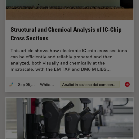
Structural and Chemical Analysis of IC-Chip
Cross Sections
This article shows how electronic IC-chip cross sections
can be efficiently and reliably prepared and then
analyzed, both visually and chemically at the
microscale, with the EM TXP and DM6 M LIBS…
Sep 05, 2023
Whitepaper
Analisi in sezione dei componenti elettronici
Structu