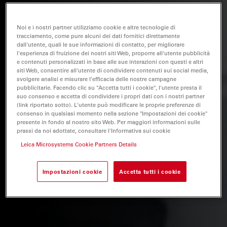
Noi e i nostri partner utilizziamo cookie e altre tecnologie di
tracciamento, come pure alcuni dei dati fornitici direttamente
dall'utente, quali le sue informazioni di contatto, per migliorare
l'esperienza di fruizione dei nostri siti Web, proporre all'utente pubblicità
e contenuti personalizzati in base alle sue interazioni con questi e altri
siti Web, consentire all'utente di condividere contenuti sui social media,
svolgere analisi e misurare l'efficacia delle nostre campagne
pubblicitarie. Facendo clic su "Accetta tutti i cookie", l'utente presta il
suo consenso e accetta di condividere i propri dati con i nostri partner
(link riportato sotto). L'utente può modificare le proprie preferenze di
consenso in qualsiasi momento nella sezione "Impostazioni dei cookie"
presente in fondo al nostro sito Web. Per maggiori informazioni sulle
prassi da noi adottate, consultare l'Informativa sui cookie
Leica Microsystems Cookie Partners Details
Impostazioni cookie
Accetta tutti i cookie