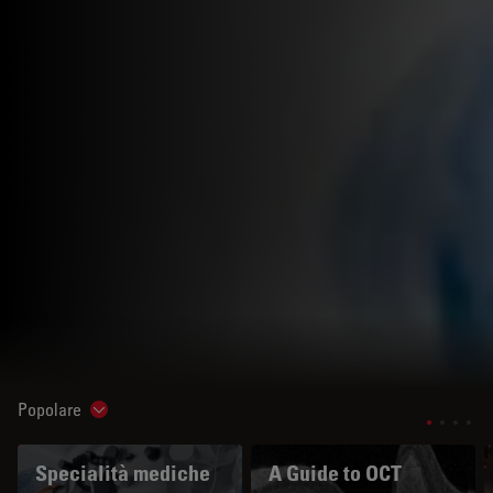
Popolare
Show subnavigation
Specialità mediche
A Guide to OCT