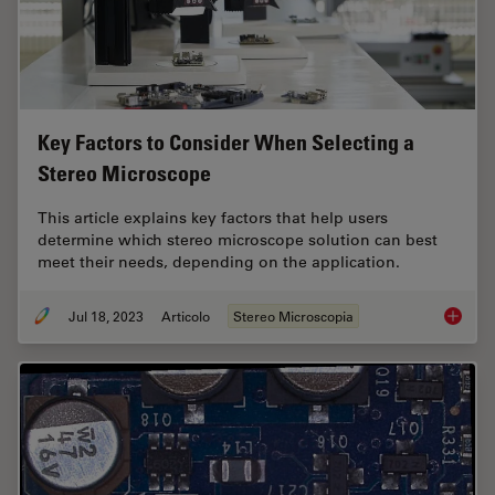
Key Factors to Consider When Selecting a
Stereo Microscope
This article explains key factors that help users
determine which stereo microscope solution can best
meet their needs, depending on the application.
Jul 18, 2023
Articolo
Stereo Microscopia
Key Fac