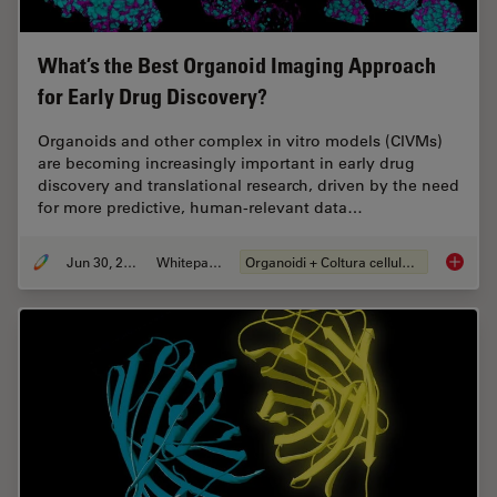
What’s the Best Organoid Imaging Approach
for Early Drug Discovery?
Organoids and other complex in vitro models (CIVMs)
are becoming increasingly important in early drug
discovery and translational research, driven by the need
for more predictive, human-relevant data…
Jun 30, 2026
Whitepaper
Organoidi + Coltura cellulare 3D
What’s 