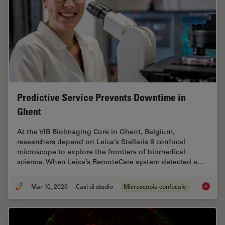
Predictive Service Prevents Downtime in
Ghent
At the VIB BioImaging Core in Ghent, Belgium,
researchers depend on Leica’s Stellaris 8 confocal
microscope to explore the frontiers of biomedical
science. When Leica’s RemoteCare system detected a…
Mar 10, 2026
Casi di studio
Microscopia confocale
Predict