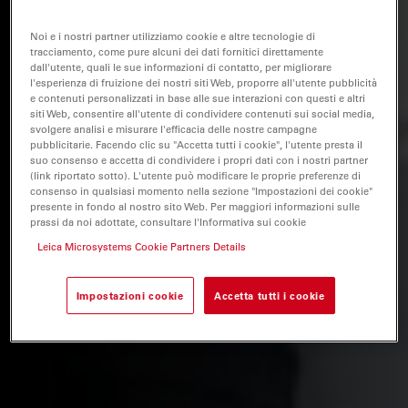
Noi e i nostri partner utilizziamo cookie e altre tecnologie di
tracciamento, come pure alcuni dei dati fornitici direttamente
dall'utente, quali le sue informazioni di contatto, per migliorare
l'esperienza di fruizione dei nostri siti Web, proporre all'utente pubblicità
e contenuti personalizzati in base alle sue interazioni con questi e altri
siti Web, consentire all'utente di condividere contenuti sui social media,
svolgere analisi e misurare l'efficacia delle nostre campagne
pubblicitarie. Facendo clic su "Accetta tutti i cookie", l'utente presta il
suo consenso e accetta di condividere i propri dati con i nostri partner
(link riportato sotto). L'utente può modificare le proprie preferenze di
consenso in qualsiasi momento nella sezione "Impostazioni dei cookie"
presente in fondo al nostro sito Web. Per maggiori informazioni sulle
prassi da noi adottate, consultare l'Informativa sui cookie
Leica Microsystems Cookie Partners Details
Impostazioni cookie
Accetta tutti i cookie