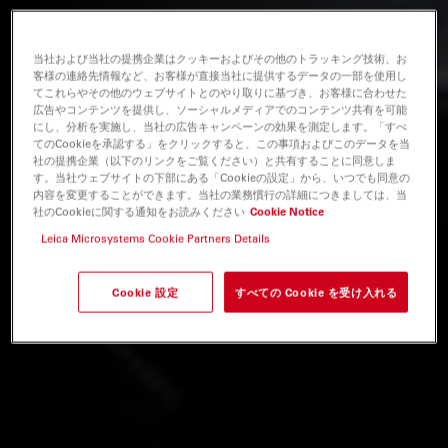
当社および当社の提携企業はクッキーおよびその他のトラッキング技術、お
客様の連絡先情報など、お客様が直接当社に提供するデータの一部を使用し
てこれらやその他のウェブサイトとのやり取りに基づき、お客様に合わせた
広告やコンテンツを提供し、ソーシャルメディアでのコンテンツ共有を可能
にし、分析を実施し、当社の広告キャンペーンの効果を測定します。「すべ
てのCookieを承認する」をクリックすると、この事項およびこのデータを当
社の提携企業（以下のリンクをご覧ください）と共有することに同意しま
す。当社ウェブサイトの下部にある「Cookieの設定」から、いつでも同意の
内容を変更することができます。当社の業務慣行の詳細につきましては、当
社のCookieに関する通知をお読みください
Cookie Notice
Leica Microsystems Cookie Partners Details
Cookie 設定
すべての Cookie を受け入れる