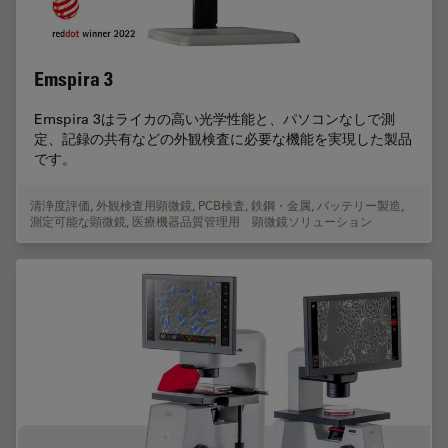
Emspira 3
Emspira 3はライカの高い光学性能と、パソコンなしで測
定、記録の共有などの外観検査に必要な機能を実現した製品
です。
清浄度評価
,
外観検査用顕微鏡
,
PCB検査
,
鉄鋼・金属
,
バッテリー製造
,
測定可能な顕微鏡
,
医療機器品質管理用 顕微鏡ソリューション