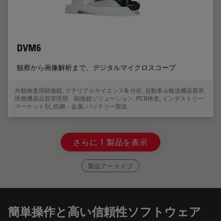
DVM6
観察から画像解析まで、デジタルマイクロスコープ
外観検査用顕微鏡
,
マテリアルサイエンス& 分析
,
自動車＆輸送機器業界
,
医療機器品質管理用 顕微鏡ソリューション
,
PCB検査
,
インダストリー
マーケット別
,
鉄鋼・金属
,
バッテリー製造
さらに 1 製品を表示
製品アーカイブ
簡単操作と高い信頼性ソフトウェア