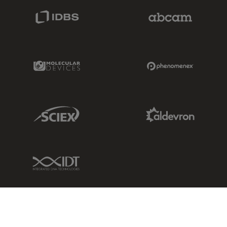
IDBS Link
Abcam Limited
Molecular Devices Link
Phenomenex L
Sciex Link
Aldevron Link
IDT Link