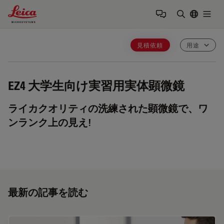
Leica Microsystems Logo
Togg
検索用語を
見積依頼
用途
EZ4
大学生向け実習用実体顕微鏡
ライカクオリティの洗練された顕微鏡で、ワ
ンランク上の見え!
最新の記事を読む