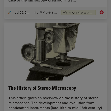
case of the Microscopy Classroom, we…
Jul 09, 2019
オンラインセミナー
デジタルマイクロスコープ
Digital
The History of Stereo Microscopy
This article gives an overview on the history of stereo
microscopes. The development and evolution from
handcrafted instruments (late 16th to mid-18th century)