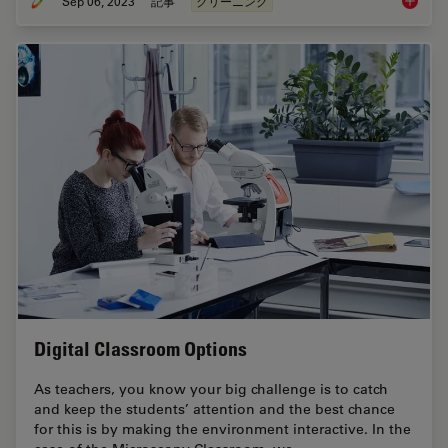
Sep 06, 2023
記事
クリーニング
ISO 902
Digital Classroom Options
As teachers, you know your big challenge is to catch
and keep the students’ attention and the best chance
for this is by making the environment interactive. In the