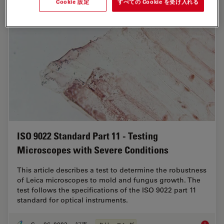
Cookie 設定
すべての Cookie を受け入れる
ISO 9022 Standard Part 11 - Testing
Microscopes with Severe Conditions
This article describes a test to determine the robustness
of Leica microscopes to mold and fungus growth. The
test follows the specifications of the ISO 9022 part 11
standard for optical instruments.