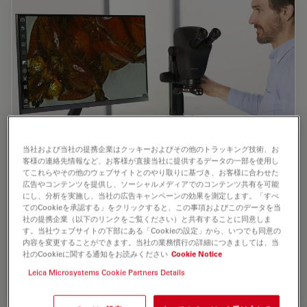
当社および当社の提携企業はクッキーおよびその他のトラッキング技術、お
客様の連絡先情報など、お客様が直接当社に提供するデータの一部を使用し
レーザーマイクロダイセクション
てこれらやその他のウェブサイトとのやり取りに基づき、お客様に合わせた
広告やコンテンツを提供し、ソーシャルメディアでのコンテンツ共有を可能
小動物などの解剖を行うとき、顕微鏡の接眼レンズを何時間
にし、分析を実施し、当社の広告キャンペーンの効果を測定します。「すべ
てのCookieを承認する」をクリックすると、この事項およびこのデータを当
ものぞくことがあります。 ライカ マイクロシステムズで
社の提携企業（以下のリンクをご覧ください）と共有することに同意しま
は、さまざまな顕微鏡と幅広い解剖顕微鏡部品やアクセサリ
す。当社ウェブサイトの下部にある「Cookieの設定」から、いつでも同意の
ーから選ぶことができるため、ニーズに最適な顕微鏡ソリュ
内容を変更することができます。当社の業務慣行の詳細につきましては、当
ーションを見つけることができます。
社のCookieに関する通知をお読みください
Cookie Notice
Leica Microsystems Cookie Partners Details
May 23, 2025
ガイド
解剖
レーザ