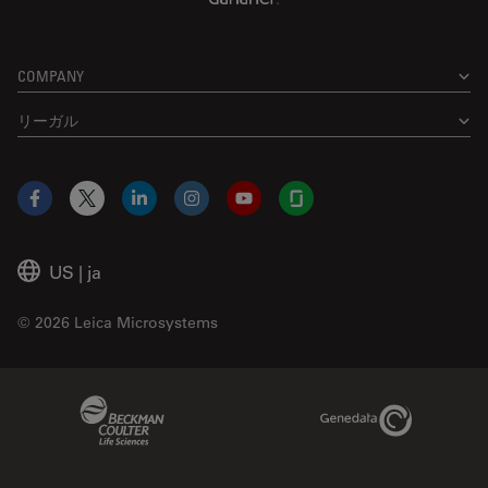
COMPANY
リーガル
Facebook
X
LinkedIn
Instagram
YouTube
Glassdoor
US
|
ja
© 2026 Leica Microsystems
Beckman Coulter Link
Genedata Link