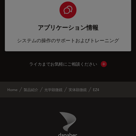
アプリケーション情報
システムの操作のサポートおよびトレーニング
ライカまでお気軽にご相談ください
Show local cont
Home
製品紹介
光学顕微鏡
実体顕微鏡
EZ4
Danaher Logo
Footer